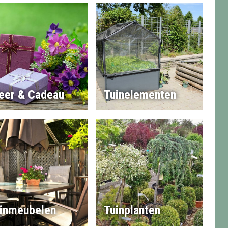
eer & Cadeau
Tuinelementen
inmeubelen
Tuinplanten