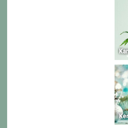
Ka
Ke