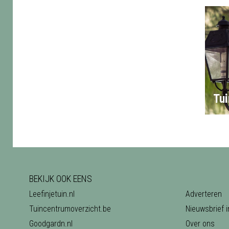
Tui
BEKIJK OOK EENS
Leefinjetuin.nl
Adverteren
Tuincentrumoverzicht.be
Nieuwsbrief i
Goodgardn.nl
Over ons