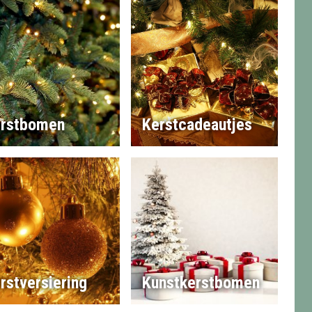
rstbomen
Kerstcadeautjes
rstversiering
Kunstkerstbomen