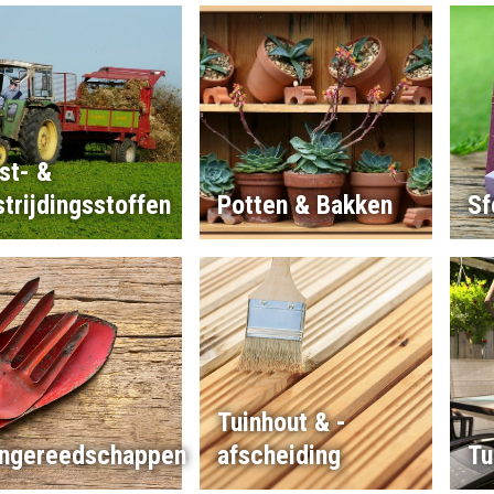
st- &
trijdingsstoffen
Potten & Bakken
Sf
Tuinhout & -
ingereedschappen
afscheiding
Tu