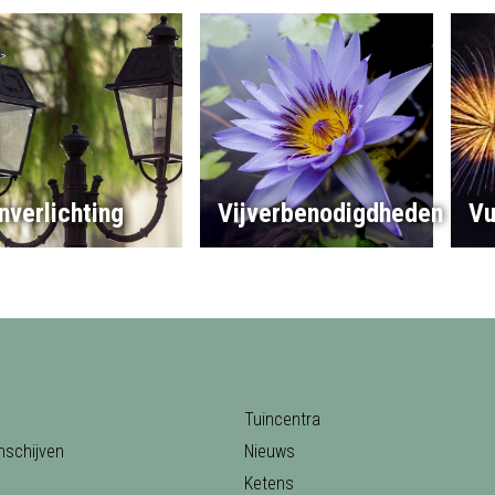
nverlichting
Vijverbenodigdheden
Vu
Tuincentra
nschijven
Nieuws
Ketens