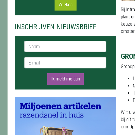
Zoeken
Bij Int
plant g
keuze a
INSCHRIJVEN NIEUWSBRIEF
omstan
Naam *
GRO
E-mail *
Grondpr
H
Ik meld me aan
T
Wilt u 
bij dit
grondp