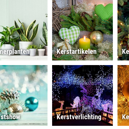
merplanten
Kerstartikelen
Ke
rstshow
Kerstverlichting
Ke