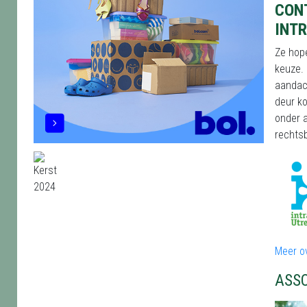
CON
INT
Ze hop
keuze. 
aandach
deur ko
onder 
rechtsb
Meer ov
ASS