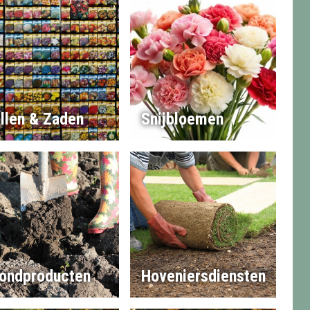
llen & Zaden
Snijbloemen
ondproducten
Hoveniersdiensten