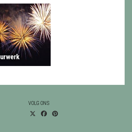
urwerk
VOLG ONS