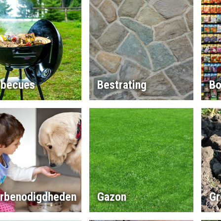
rbecues
Bestrating
Bo
erbenodigdheden
Gazon
Gr