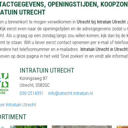
TACTGEGEVENS, OPENINGSTIJDEN, KOOPZON
RATUIN UTRECHT
en u binnenkort te mogen verwelkomen in
Utrecht bij Intratuin Utrecht
Kijk eerst even naar de openingstijden en de adresgegevens zodat u n
t. Als u graag op een zondag langs zou willen komen, kijk dan bij de 
mt te staan. Wilt u liever eerst contact opnemen per e-mail of telefo
andere het telefoonnummer en e-mailadres.
Intratuin Utrecht in Utrecht
oven op deze pagina in het veld ‘Snel zoeken’ in en vindt alle informat
INTRATUIN UTRECHT
Koningsweg 87
Utrecht, 3582GC
030-2514591
info@utrecht.intratuin.nl
er Intratuin Utrecht
ORTIMENT