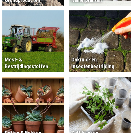
Mest- &
Onkruid- en
Bestrijdingsstoffen
insectenbestrijding
Potten & Bakken
Zelf kweken