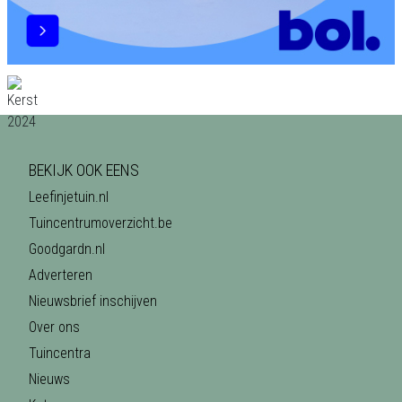
BEKIJK OOK EENS
Leefinjetuin.nl
Tuincentrumoverzicht.be
Goodgardn.nl
Adverteren
Nieuwsbrief inschijven
Over ons
Tuincentra
Nieuws