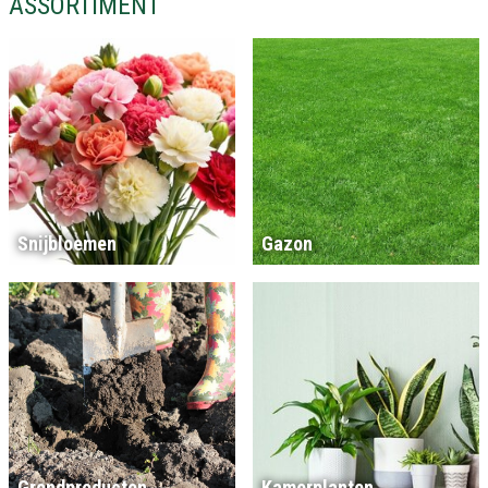
ASSORTIMENT
Snijbloemen
Gazon
Grondproducten
Kamerplanten