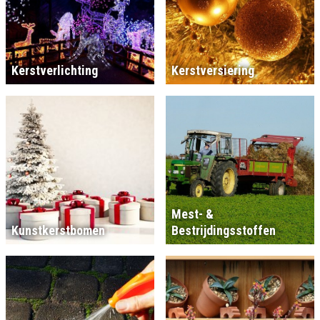
Kerstverlichting
Kerstversiering
Mest- &
Kunstkerstbomen
Bestrijdingsstoffen