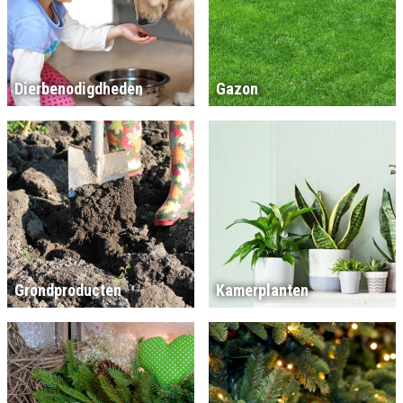
Dierbenodigdheden
Gazon
Grondproducten
Kamerplanten