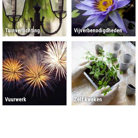
Tuinverlichting
Vijverbenodigdheden
Vuurwerk
Zelf kweken