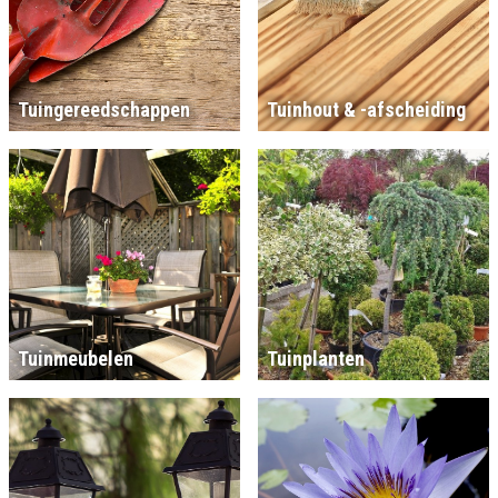
Tuingereedschappen
Tuinhout & -afscheiding
Tuinmeubelen
Tuinplanten