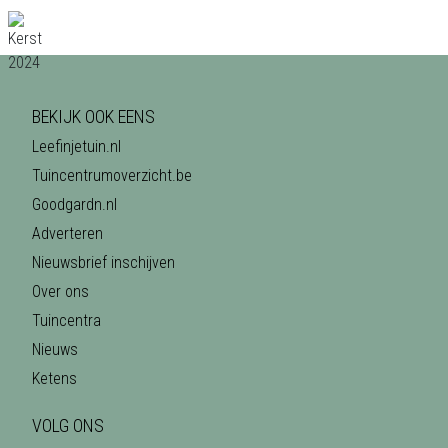
BEKIJK OOK EENS
Leefinjetuin.nl
Tuincentrumoverzicht.be
Goodgardn.nl
Adverteren
Nieuwsbrief inschijven
Over ons
Tuincentra
Nieuws
Ketens
VOLG ONS