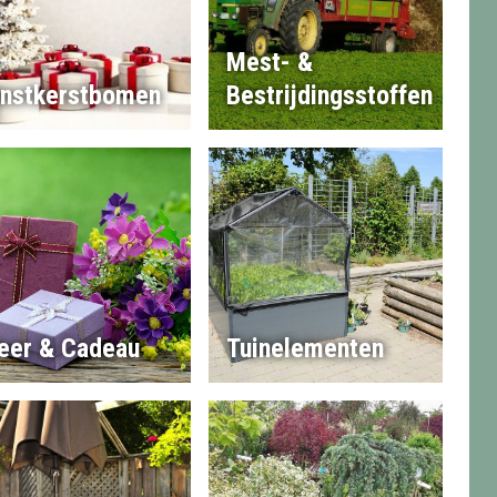
Mest- &
nstkerstbomen
Bestrijdingsstoffen
eer & Cadeau
Tuinelementen