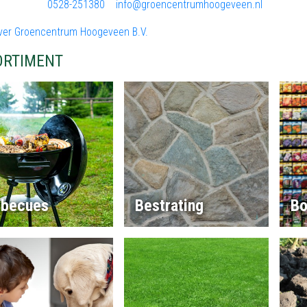
0528-251380
info@groencentrumhoogeveen.nl
ver Groencentrum Hoogeveen B.V.
ORTIMENT
rbecues
Bestrating
Bo