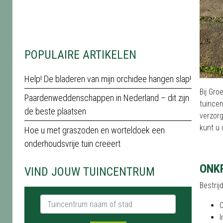
POPULAIRE ARTIKELEN
Help! De bladeren van mijn orchidee hangen slap!
Bij Gro
Paardenweddenschappen in Nederland – dit zijn
tuincen
de beste plaatsen
verzorg
kunt u
Hoe u met graszoden en worteldoek een
onderhoudsvrije tuin creëert
ONK
VIND JOUW TUINCENTRUM
Bestrij
Tuincentrum naam of stad
O
I