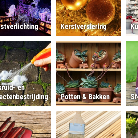
stverlichting
Kerstversiering
Ku
ruid- en
ectenbestrijding
Potten & Bakken
Sf