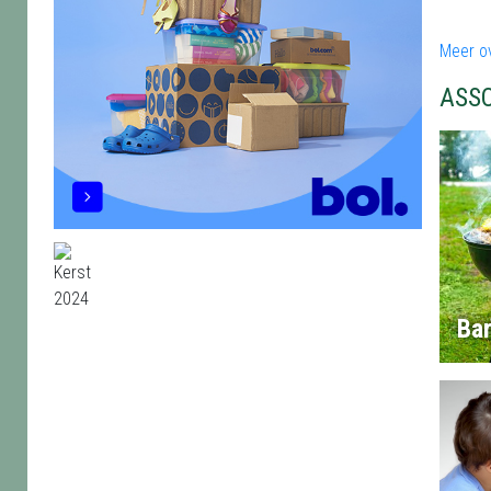
Meer o
ASS
Ba