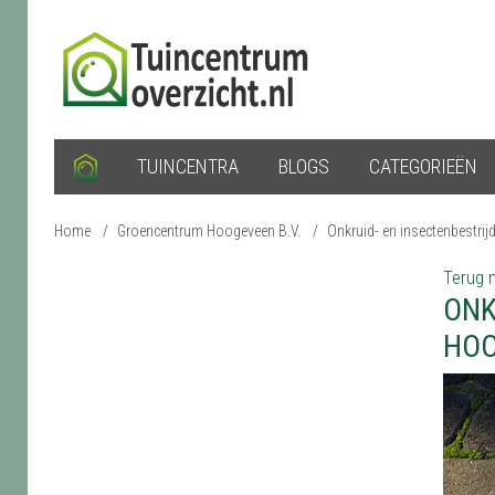
TUINCENTRA
BLOGS
CATEGORIEËN
Home
/
Groencentrum Hoogeveen B.V.
/
Onkruid- en insectenbestrij
Terug n
ONK
HOO