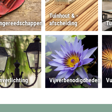
Tuinhout & -
ingereedschappen
afscheiding
Tu
nverlichting
Vijverbenodigdheden
Vu