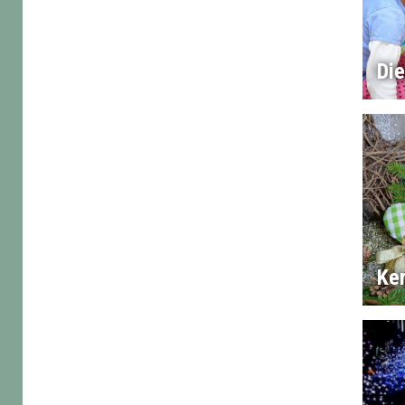
Di
Ker