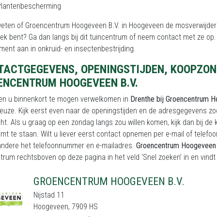
Plantenbescherming
 weten of Groencentrum Hoogeveen B.V. in Hoogeveen de mosverwijdera
ek bent? Ga dan langs bij dit tuincentrum of neem contact met ze op.
ment aan in onkruid- en insectenbestrijding.
TACTGEGEVENS, OPENINGSTIJDEN, KOOPZON
ENCENTRUM HOOGEVEEN B.V.
en u binnenkort te mogen verwelkomen in
Drenthe bij Groencentrum H
keuze. Kijk eerst even naar de openingstijden en de adresgegevens zo
t. Als u graag op een zondag langs zou willen komen, kijk dan bij de 
mt te staan. Wilt u liever eerst contact opnemen per e-mail of telefo
andere het telefoonnummer en e-mailadres.
Groencentrum Hoogeveen 
trum rechtsboven op deze pagina in het veld ‘Snel zoeken’ in en vindt a
GROENCENTRUM HOOGEVEEN B.V.
Nijstad 11
Hoogeveen, 7909 HS