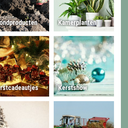
ondproducten
Kamerplanten
rstcadeautjes
Kerstshow