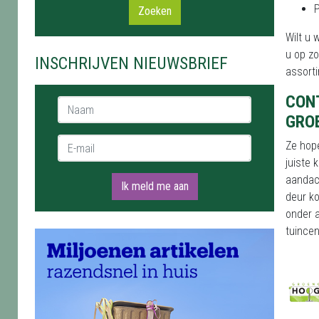
Zoeken
Wilt u
u op zo
INSCHRIJVEN NIEUWSBRIEF
assorti
CON
Naam *
GRO
E-mail *
Ze hop
juiste 
aandach
Ik meld me aan
deur ko
onder 
tuincen