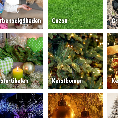
erbenodigdheden
Gazon
Gr
startikelen
Kerstbomen
Ke