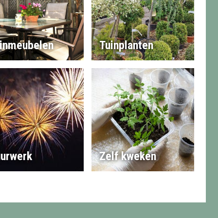
inmeubelen
Tuinplanten
urwerk
Zelf kweken