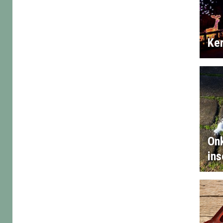
Ker
Onk
ins