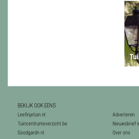
Tui
BEKIJK OOK EENS
Leefinjetuin.nl
Adverteren
Tuincentrumoverzicht.be
Nieuwsbrief i
Goodgardn.nl
Over ons