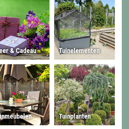
eer & Cadeau
Tuinelementen
inmeubelen
Tuinplanten