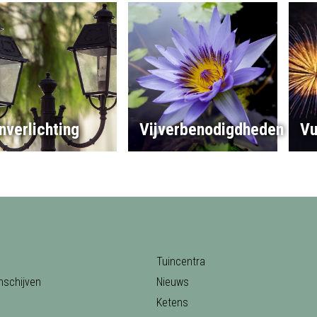
nverlichting
Vijverbenodigdheden
Vu
Tuincentra
nschijven
Nieuws
Ketens