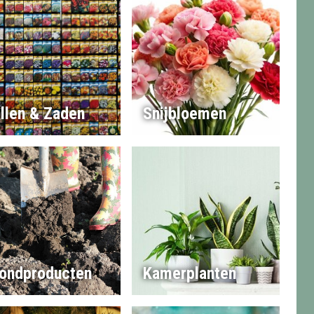
llen & Zaden
Snijbloemen
ondproducten
Kamerplanten