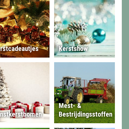
rstcadeautjes
Kerstshow
Mest- &
nstkerstbomen
Bestrijdingsstoffen