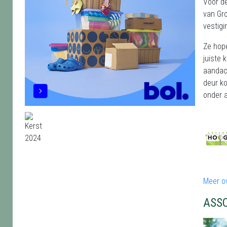
Voor d
van Gro
vestigi
Ze hop
juiste 
aandach
deur ko
onder 
Meer o
ASS