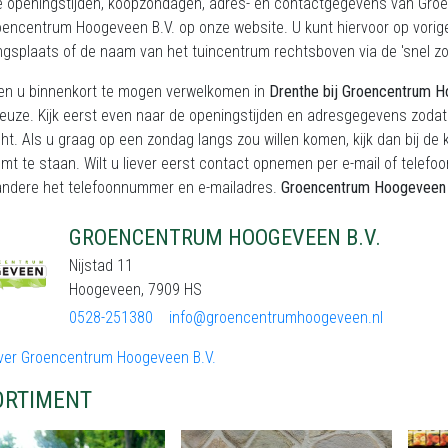
e openingstijden, koopzondagen, adres- en contactgegevens van Groe
encentrum Hoogeveen B.V. op onze website. U kunt hiervoor op vorige
ngsplaats of de naam van het tuincentrum rechtsboven via de 'snel zo
en u binnenkort te mogen verwelkomen in
Drenthe bij Groencentrum H
keuze. Kijk eerst even naar de openingstijden en adresgegevens zodat
t. Als u graag op een zondag langs zou willen komen, kijk dan bij de 
mt te staan. Wilt u liever eerst contact opnemen per e-mail of telefo
andere het telefoonnummer en e-mailadres.
Groencentrum Hoogeveen 
GROENCENTRUM HOOGEVEEN B.V.
Nijstad 11
Hoogeveen, 7909 HS
0528-251380
info@groencentrumhoogeveen.nl
ver Groencentrum Hoogeveen B.V.
ORTIMENT