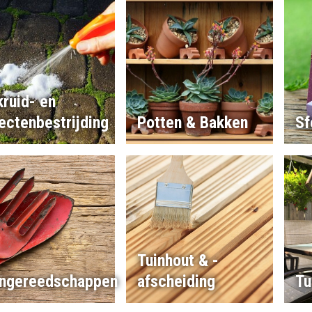
ruid- en
ectenbestrijding
Potten & Bakken
Sf
Tuinhout & -
ingereedschappen
afscheiding
Tu