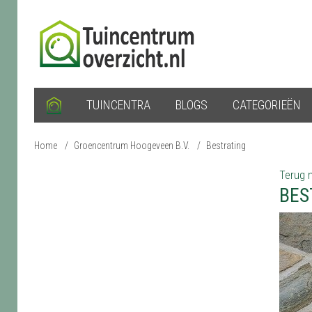
TUINCENTRA
BLOGS
CATEGORIEËN
Home
/
Groencentrum Hoogeveen B.V.
/
Bestrating
Terug n
BES