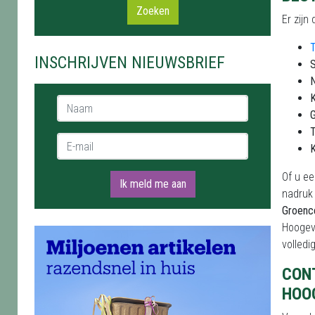
Zoeken
Er zijn
T
INSCHRIJVEN NIEUWSBRIEF
S
N
K
Naam *
G
T
E-mail *
K
Of u ee
Ik meld me aan
nadruk 
Groence
Hoogeve
volledi
CON
HOOG