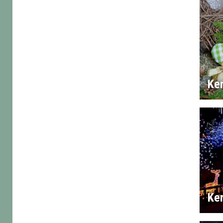
Ker
Ker