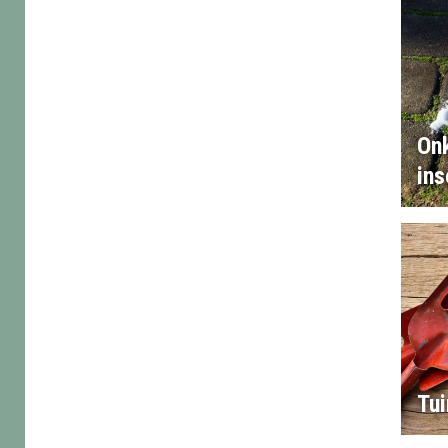
Onk
ins
Tu