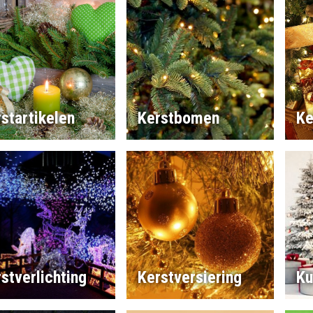
startikelen
Kerstbomen
Ke
stverlichting
Kerstversiering
Ku