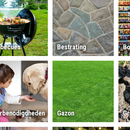
rbecues
Bestrating
Bo
erbenodigdheden
Gazon
Gr