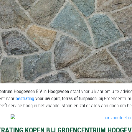
entrum Hoogeveen B.V. in Hoogeveen
staat voor u klaar om u te advis
ent naar
bestrating
voor uw oprit, terras of tuinpaden
, bij Groencentrum
eft service hoog in het vaandel staan en zal er alles aan doen om he
TRATING KOPEN BIJ GROENCENTRUM HOOGEVE