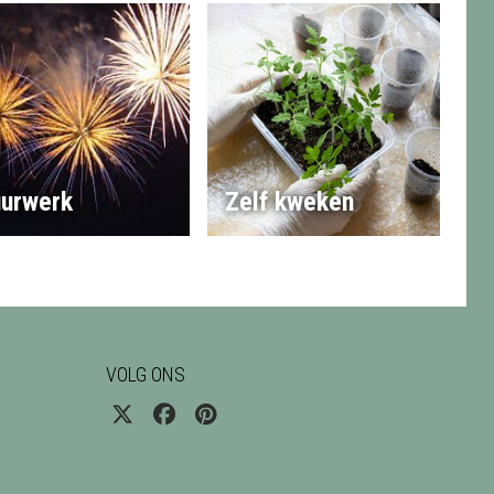
urwerk
Zelf kweken
VOLG ONS