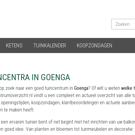
KETENS
TUINKALENDER
KOOPZONDAGEN
NCENTRA IN GOENGA
 op zoek naar een goed tuincentrum in
Goenga
? Of wilt u weten
welke t
ntrumoverzicht.nl
vindt u een compleet en actueel overzicht van alle
, openingstijden, koopzondagen, klantbeoordelingen en actuele aanbie
en te maken heeft.
 een ervaren tuinier bent of net begint met het inrichten van uw balk
een goed idee. Van planten en bloemen tot tuinmeubelen en decoratie: