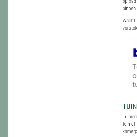
op pad 
binnen 
Wacht n
verstel
TUIN
Tuinier
tuin of
kamerpl