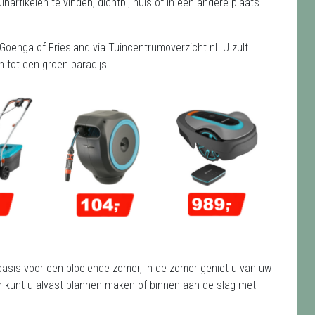
artikelen te vinden, dichtbij huis of in een andere plaats
Goenga of Friesland via Tuincentrumoverzicht.nl. U zult
 tot een groen paradijs!
e basis voor een bloeiende zomer, in de zomer geniet u van uw
nter kunt u alvast plannen maken of binnen aan de slag met