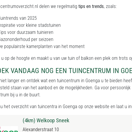
ncentrumoverzicht.nl delen we regelmatig
tips en trends
, zoals:
uintrends van 2025
nspiratie voor kleine stadstuinen
ips voor duurzaam tuinieren
Gazononderhoud per seizoen
e populairste kamerplanten van het moment
ft u op de hoogte en maakt u van uw tuin of balkon een plek om trots op
OEK VANDAAG NOG EEN TUINCENTRUM IN GO
iet langer en ontdek wat een tuincentrum in Goenga u te bieden heeft.
rsteld staan van het aanbod en de mogelijkheden. Ga voor persoonlijk a
trum bij u in de buurt.
nu het
overzicht van tuincentra in Goenga
op onze website en laat u ins
(4km) Welkoop Sneek
Alexanderstraat 10