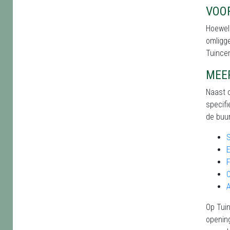
VOO
Hoewel 
omligge
Tuince
MEE
Naast d
specifi
de buur
F
Op Tuin
opening