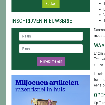
Zoeken
B
V
INSCHRIJVEN NIEUWSBRIEF
T
Daarnaa
Naam *
moestu
WAA
E-mail *
Er zijn
Ten twe
Ik meld me aan
vanzelf
Lokale
tuinacc
eens de
OPE
Op Tui