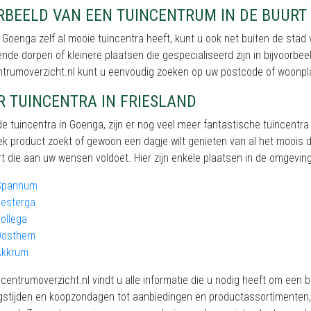
RBEELD VAN EEN TUINCENTRUM IN DE BUURT
Goenga zelf al mooie tuincentra heeft, kunt u ook net buiten de stad
nde dorpen of kleinere plaatsen die gespecialiseerd zijn in bijvoorbe
ntrumoverzicht.nl kunt u eenvoudig zoeken op uw postcode of woonpl
R TUINCENTRA IN FRIESLAND
e tuincentra in Goenga, zijn er nog veel meer fantastische tuincentra
ek product zoekt of gewoon een dagje wilt genieten van al het moois dat
t die aan uw wensen voldoet. Hier zijn enkele plaatsen in de omgeving 
Spannum
Eesterga
ollega
Oosthem
Akkrum
centrumoverzicht.nl vindt u alle informatie die u nodig heeft om een 
stijden en koopzondagen tot aanbiedingen en productassortimenten, w