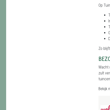
Op Tui
T
I
T
D
Zo blij
BEZ
Wacht n
zult ve
tuincen
Bekijk 