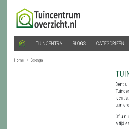
TUINCENTRA
BLOGS
CATEGORIEËN
Home
/
Goenga
TUI
Bent u
Tuince
locatie
tuinier
Of u nu
altijd 