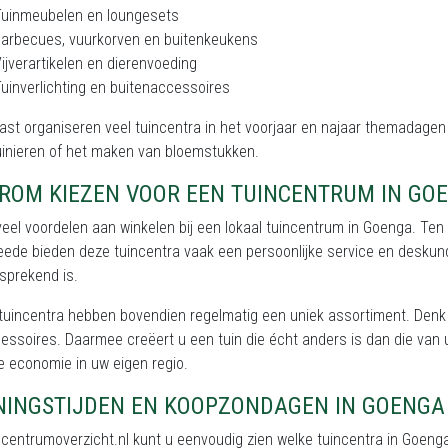
Tuinmeubelen en loungesets
arbecues, vuurkorven en buitenkeukens
ijverartikelen en dierenvoeding
uinverlichting en buitenaccessoires
st organiseren veel tuincentra in het voorjaar en najaar themadagen 
inieren of het maken van bloemstukken.
ROM KIEZEN VOOR EEN TUINCENTRUM IN GO
 veel voordelen aan winkelen bij een lokaal tuincentrum in Goenga. Ten 
ede bieden deze tuincentra vaak een persoonlijke service en deskundig 
sprekend is.
 tuincentra hebben bovendien regelmatig een uniek assortiment. Den
essoires. Daarmee creëert u een tuin die écht anders is dan die van 
 economie in uw eigen regio.
NINGSTIJDEN EN KOOPZONDAGEN IN GOENGA
ncentrumoverzicht.nl kunt u eenvoudig zien welke tuincentra in Goe