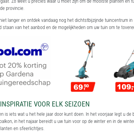
gaat. Zo weet u precies waar u moet zijn om de mooiste planten en tuin
de provincie.
iet langer en ontdek vandaag nog het dichtstbijzijnde tuincentrum in 
d staan van het aanbod en de mogelijkheden om uw tuin om te toveren
INSPIRATIE VOOR ELK SEIZOEN
en is iets wat u het hele jaar door kunt doen. In het voorjaar legt u d
 balkon, in het najaar bereidt u uw tuin voor op de winter en in de wi
anten en sfeerlichtjes.