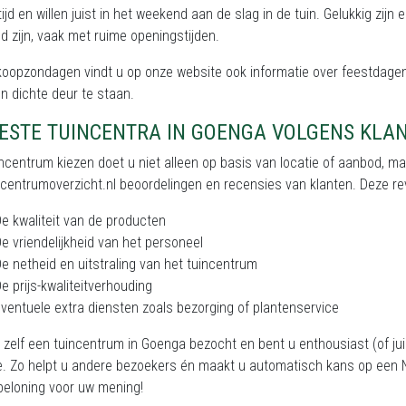
tijd en willen juist in het weekend aan de slag in de tuin. Gelukkig zi
 zijn, vaak met ruime openingstijden.
koopzondagen vindt u op onze website ook informatie over feestdagen
n dichte deur te staan.
BESTE TUINCENTRA IN GOENGA VOLGENS KLA
ncentrum kiezen doet u niet alleen op basis van locatie of aanbod, m
centrumoverzicht.nl beoordelingen en recensies van klanten. Deze rev
e kwaliteit van de producten
e vriendelijkheid van het personeel
e netheid en uitstraling van het tuincentrum
e prijs-kwaliteitverhouding
ventuele extra diensten zoals bezorging of plantenservice
 zelf een tuincentrum in Goenga bezocht en bent u enthousiast (of ju
e. Zo helpt u andere bezoekers én maakt u automatisch kans op een N
beloning voor uw mening!