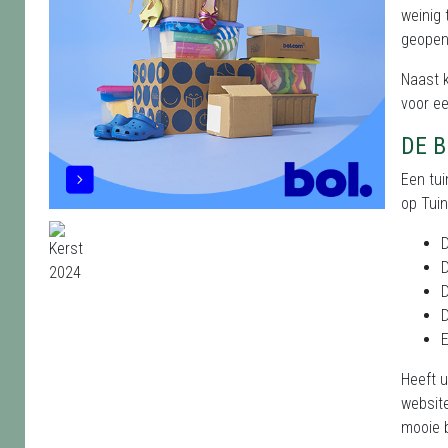
weinig 
geopend
Naast 
voor ee
DE 
Een tui
op Tuin
D
D
D
D
E
Heeft u
websit
mooie 