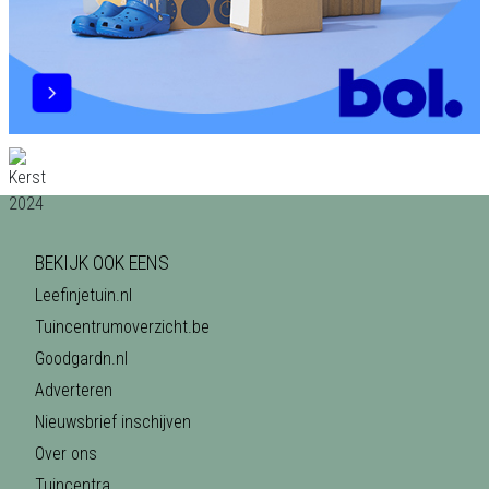
BEKIJK OOK EENS
Leefinjetuin.nl
Tuincentrumoverzicht.be
Goodgardn.nl
Adverteren
Nieuwsbrief inschijven
Over ons
Tuincentra