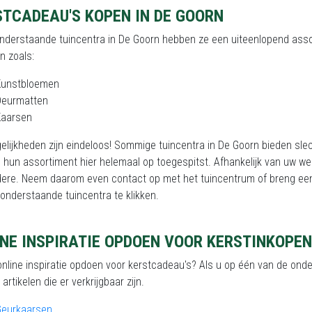
STCADEAU'S KOPEN IN DE GOORN
onderstaande tuincentra in De Goorn hebben ze een uiteenlopend asso
en zoals:
Kunstbloemen
Deurmatten
Kaarsen
lijkheden zijn eindeloos! Sommige tuincentra in De Goorn bieden sle
hun assortiment hier helemaal op toegespitst. Afhankelijk van uw wen
dere. Neem daarom even contact op met het tuincentrum of breng een
onderstaande tuincentra te klikken.
NE INSPIRATIE OPDOEN VOOR KERSTINKOPEN
online inspiratie opdoen voor kerstcadeau's? Als u op één van de onder
 artikelen die er verkrijgbaar zijn.
Geurkaarsen