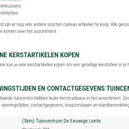
Sierkussens
otolijstjes
rd zijn er nog vele andere soorten cadeau artikelen te koop. Klik geru
te komen over het assortiment.
INE KERSTARTIKELEN KOPEN
ine kun je vele kerstartikelen kopen om een gezellige kerstsfeer in je 
NINGSTIJDEN EN CONTACTGEGEVENS TUINCE
aande tuincentra hebben leuke kerstcadeaus in het assortiment. Door 
e openingstijden, contactgegevens, koopzondagen en klantbeoordelin
(3km) Tuincentrum De Eeuwige Lente