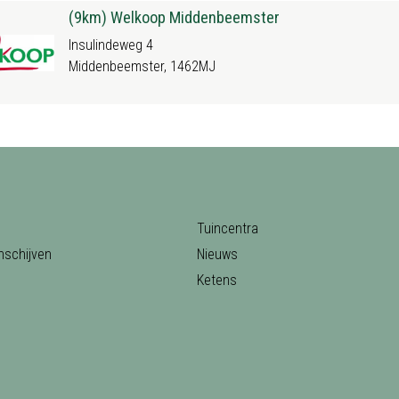
(9km) Welkoop Middenbeemster
Insulindeweg 4
Middenbeemster, 1462MJ
Tuincentra
nschijven
Nieuws
Ketens