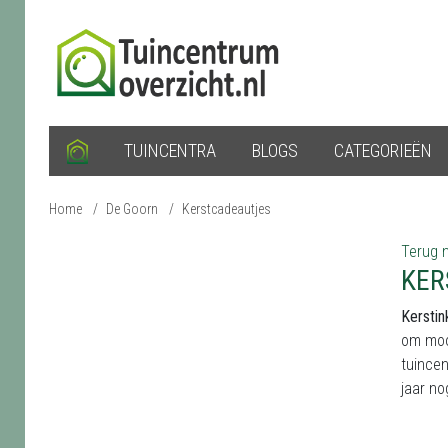
TUINCENTRA
BLOGS
CATEGORIEËN
Home
/
De Goorn
/
Kerstcadeautjes
Terug n
KER
Kerstin
om mooi
tuincen
jaar no