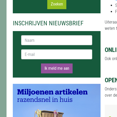
Zoeken
F
INSCHRIJVEN NIEUWSBRIEF
Uiteraa
weten 
Naam *
ONL
E-mail *
Ook onl
Ik meld me aan
OPE
Onderst
over d