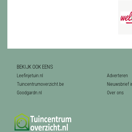
BEKIJK OOK EENS
Leefinjetuin.nl
Adverteren
Tuincentrumoverzicht.be
Nieuwsbrief i
Goodgardn.nl
Over ons