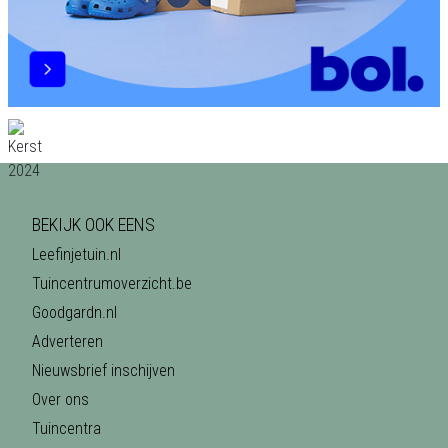
BEKIJK OOK EENS
Leefinjetuin.nl
Tuincentrumoverzicht.be
Goodgardn.nl
Adverteren
Nieuwsbrief inschijven
Over ons
Tuincentra