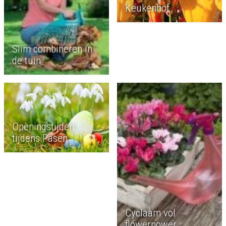
Keukenhof
Slim combineren in
de tuin
Openingstijden
tijdens Pasen
Cyclaam vol
flowerpower