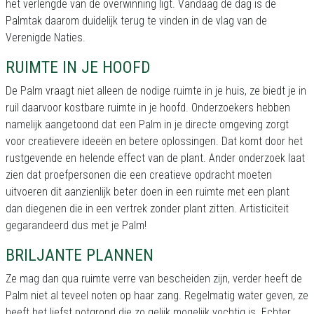
het verlengde van de overwinning ligt. Vandaag de dag is de
Palmtak daarom duidelijk terug te vinden in de vlag van de
Verenigde Naties.
RUIMTE IN JE HOOFD
De Palm vraagt niet alleen de nodige ruimte in je huis, ze biedt je in
ruil daarvoor kostbare ruimte in je hoofd. Onderzoekers hebben
namelijk aangetoond dat een Palm in je directe omgeving zorgt
voor creatievere ideeën en betere oplossingen. Dat komt door het
rustgevende en helende effect van de plant. Ander onderzoek laat
zien dat proefpersonen die een creatieve opdracht moeten
uitvoeren dit aanzienlijk beter doen in een ruimte met een plant
dan diegenen die in een vertrek zonder plant zitten. Artisticiteit
gegarandeerd dus met je Palm!
BRILJANTE PLANNEN
Ze mag dan qua ruimte verre van bescheiden zijn, verder heeft de
Palm niet al teveel noten op haar zang. Regelmatig water geven, ze
heeft het liefst potgrond die zo gelijk mogelijk vochtig is. Echter,