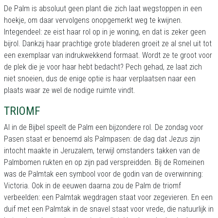
De Palm is absoluut geen plant die zich laat wegstoppen in een
hoekje, om daar vervolgens onopgemerkt weg te kwijnen.
Integendeel: ze eist haar rol op in je woning, en dat is zeker geen
bijrol. Dankzij haar prachtige grote bladeren groeit ze al snel uit tot
een exemplaar van indrukwekkend formaat. Wordt ze te groot voor
de plek die je voor haar hebt bedacht? Pech gehad, ze laat zich
niet snoeien, dus de enige optie is haar verplaatsen naar een
plaats waar ze wel de nodige ruimte vindt.
TRIOMF
Al in de Bijbel speelt de Palm een bijzondere rol. De zondag voor
Pasen staat er benoemd als Palmpasen: de dag dat Jezus zijn
intocht maakte in Jeruzalem, terwijl omstanders takken van de
Palmbomen rukten en op zijn pad verspreidden. Bij de Romeinen
was de Palmtak een symbool voor de godin van de overwinning:
Victoria. Ook in de eeuwen daarna zou de Palm de triomf
verbeelden: een Palmtak wegdragen staat voor zegevieren. En een
duif met een Palmtak in de snavel staat voor vrede, die natuurlijk in