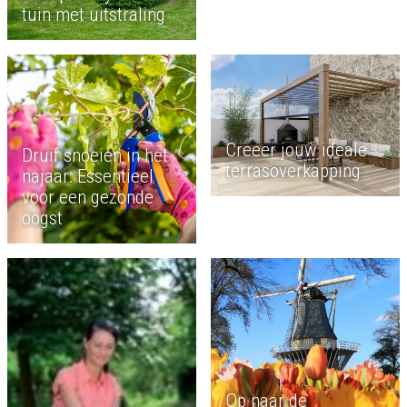
tuin met uitstraling
Creeer jouw ideale
Druif snoeien in het
terrasoverkapping
najaar: Essentieel
voor een gezonde
oogst
Op naar de