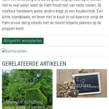
niet te veel water, want de Palm houdt niet van natte voeten. Bij
voorkeur handwarm water, anders krijgt ze een koudeschok. Een
lichte standplaats, en liever niet te koud: in ruil daarvoor zorgt de
Palm ervoor dat jij steeds met de meest briljante plannen op de
proppen komt.
#Uitgelicht: woonplanten
GERELATEERDE ARTIKELEN
10x Sinterklaas
surprises
Stijlvolle schutting
voor privacy en een