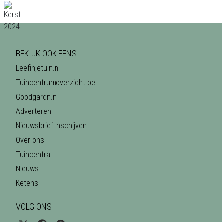
BEKIJK OOK EENS
Leefinjetuin.nl
Tuincentrumoverzicht.be
Goodgardn.nl
Adverteren
Nieuwsbrief inschijven
Over ons
Tuincentra
Nieuws
Ketens
VOLG ONS