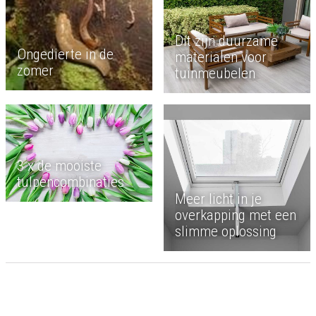
Dít zijn duurzame
Ongedierte in de
materialen voor
zomer
tuinmeubelen
3 x de mooiste
tulpencombinaties
Meer licht in je
overkapping met een
slimme oplossing