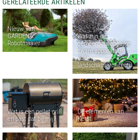
GERELATEERDE ARTIKELEN
Nieuw van
GARDENA:
Wat zijn de
Robotmaaier
gemeenschappelijke
zware apparatuur
voor
landschapsarchitectuur
De elementen van
Wat is een pellet grill
Kerst
en past dat bij mij?