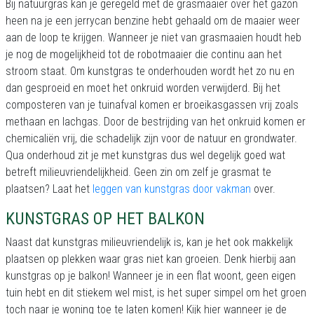
Bij natuurgras kan je geregeld met de grasmaaier over het gazon
heen na je een jerrycan benzine hebt gehaald om de maaier weer
aan de loop te krijgen. Wanneer je niet van grasmaaien houdt heb
je nog de mogelijkheid tot de robotmaaier die continu aan het
stroom staat. Om kunstgras te onderhouden wordt het zo nu en
dan gesproeid en moet het onkruid worden verwijderd. Bij het
composteren van je tuinafval komen er broeikasgassen vrij zoals
methaan en lachgas. Door de bestrijding van het onkruid komen er
chemicaliën vrij, die schadelijk zijn voor de natuur en grondwater.
Qua onderhoud zit je met kunstgras dus wel degelijk goed wat
betreft milieuvriendelijkheid. Geen zin om zelf je grasmat te
plaatsen? Laat het
leggen van kunstgras door vakman
over.
KUNSTGRAS OP HET BALKON
Naast dat kunstgras milieuvriendelijk is, kan je het ook makkelijk
plaatsen op plekken waar gras niet kan groeien. Denk hierbij aan
kunstgras op je balkon! Wanneer je in een flat woont, geen eigen
tuin hebt en dit stiekem wel mist, is het super simpel om het groen
toch naar je woning toe te laten komen! Kijk hier wanneer je de