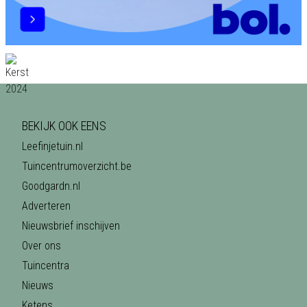
BEKIJK OOK EENS
Leefinjetuin.nl
Tuincentrumoverzicht.be
Goodgardn.nl
Adverteren
Nieuwsbrief inschijven
Over ons
Tuincentra
Nieuws
Ketens