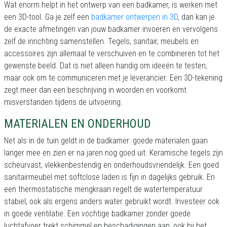
Wat enorm helpt in het ontwerp van een badkamer, is werken met
een 3D-tool. Ga je zelf een
badkamer ontwerpen in 3D
, dan kan je
de exacte afmetingen van jouw badkamer invoeren en vervolgens
zelf de inrichting samenstellen. Tegels, sanitair, meubels en
accessoires zijn allemaal te verschuiven en te combineren tot het
gewenste beeld. Dat is niet alleen handig om ideeën te testen,
maar ook om te communiceren met je leverancier. Een 3D-tekening
zegt meer dan een beschrijving in woorden en voorkomt
misverstanden tijdens de uitvoering.
MATERIALEN EN ONDERHOUD
Net als in de tuin geldt in de badkamer: goede materialen gaan
langer mee en zien er na jaren nog goed uit. Keramische tegels zijn
scheurvast, vlekkenbestendig en onderhoudsvriendelijk. Een goed
sanitairmeubel met softclose laden is fijn in dagelijks gebruik. En
een thermostatische mengkraan regelt de watertemperatuur
stabiel, ook als ergens anders water gebruikt wordt. Investeer ook
in goede ventilatie. Een vochtige badkamer zonder goede
luchtafvoer trekt schimmel en beschadigingen aan, ook bij het