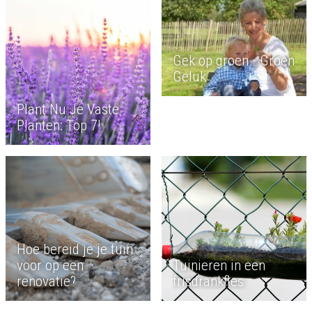
Gek op groen - Groen
Geluk
Plant Nu Je Vaste
Planten: Top 7!
Hoe bereid je je tuin
voor op een
Tuinieren in een
renovatie?
frisdrankfles