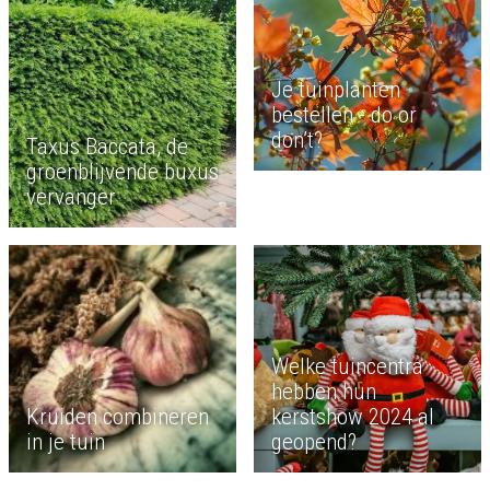
Je tuinplanten
bestellen - do or
don’t?
Taxus Baccata, de
groenblijvende buxus
vervanger
Welke tuincentra
hebben hun
Kruiden combineren
kerstshow 2024 al
in je tuin
geopend?