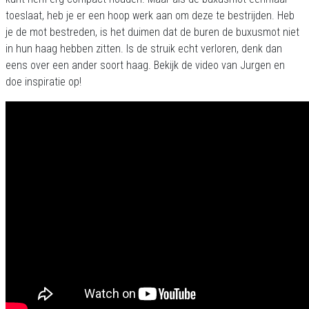
toeslaat, heb je er een hoop werk aan om deze te bestrijden. Heb
je de mot bestreden, is het duimen dat de buren de buxusmot niet
in hun haag hebben zitten. Is de struik echt verloren, denk dan
eens over een ander soort haag. Bekijk de video van Jurgen en
doe inspiratie op!