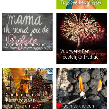
TuinIdee beurs 2009
Fleurige
moederdagcadeaus
Vuurwerk: Een
Feestelijke Traditie
5 Redenen om de
Kerstshow van
Tuincentrum De
Hoe maak je een