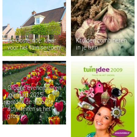
De Oosteinde: klaar
Kruiden combineren
voor het tuin seizoen!
in je tuin
Groene evenementen
in maart 2025:
ontdek de mooiste
activiteiten in het
groen!