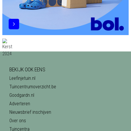
BEKIJK OOK EENS
Leefinjetuin.nl
Tuincentrumoverzicht.be
Goodgardn.nl
Adverteren
Nieuwsbrief inschijven
Over ons
Tuincentra