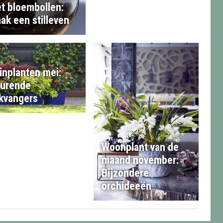
t bloembollen:
ak een stilleven
inplanten mei:
urende
ikvangers
Woonplant van de
maand november:
Bijzondere
orchideeën