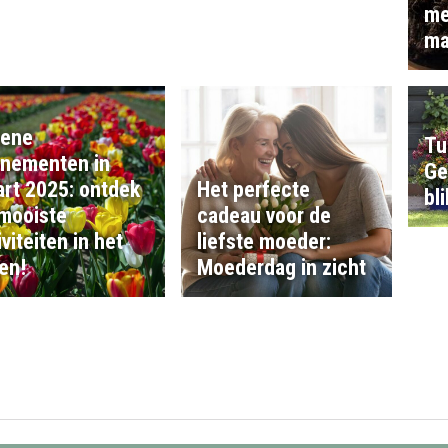
me
ma
oene
Tu
nementen in
Ge
rt 2025: ontdek
Het perfecte
bl
mooiste
cadeau voor de
iviteiten in het
liefste moeder:
en!
Moederdag in zicht