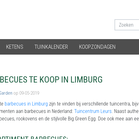
KETENS
TUINKALENDER
KOOPZONDAGEN
BECUES TE KOOP IN LIMBURG
 Garden
op 09-05-2019
te
barbecues in Limburg
zijn te vinden bij verschillende tuincentra, b
imenten aan barbecues in Nederland:
Tuincentrum Leurs
. Naast authe
becues, rookovens en de stijlvolle Big Green Egg. Doe ook mee aan e