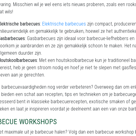
aring. Misschien wil je wel eens iets nieuws proberen, zoals een rook
at wils!
lektrische barbecues
:
Elektrische barbecues
zijn compact, produceren
ilieuvriendelijk en gemakkelijk te gebruiken, hoewel ze het authenti
Gasbarbecues
: Gasbarbecues zijn ideaal voor barbecue-liefhebbers en
oorkom je aanbranden en ze zijn gemakkelijk schoon te maken. Het na
lgemeen duurder zijn.
Houtskoolbarbecues
: Met een houtskoolbarbecue kun je traditioneel 
ereist, heb je geen stroom nodig en hoef je niet te slepen met gasf
even aan je gerechten.
 je barbecuevaardigheden nog verder verbeteren? Overweeg dan om e
bieden een schat aan recepten, tips en technieken om je barbecuegere
esseerd bent in klassieke barbecuerecepten, exotische smaken of gezo
eken en laat je inspireren voordat je deelneemt aan een van onze ba
​​BARBECUE WORKSHOPS
het maximale uit je barbecue halen? Volg dan een barbecue workshop bi