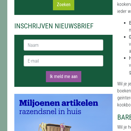
kookerv
Zoeken
ieder w
E
INSCHRIJVEN NIEUWSBRIEF
m
Naam *
v
a
E-mail *
v
g
Ik meld me aan
Wil je
boeken 
geïnter
kookbo
​​​​​
Wil je 