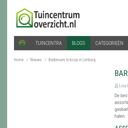
TUINCENTRA
BLOGS
CATEGORIEËN
Home
/
Nieuws
/
Barbecues te koop in Limburg
BAR
Lisa
De bes
assort
gasbar
halen.