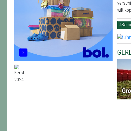
verschi
wilt ko
#Barb
GER
Gro