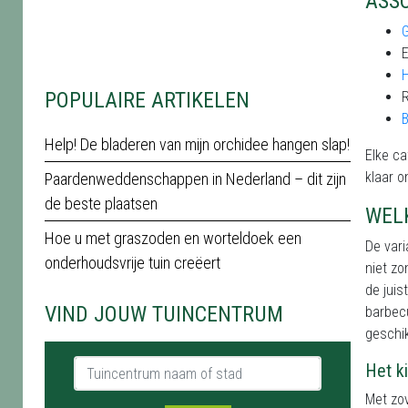
ASS
E
POPULAIRE ARTIKELEN
B
Help! De bladeren van mijn orchidee hangen slap!
Elke ca
klaar o
Paardenweddenschappen in Nederland – dit zijn
de beste plaatsen
WELK
Hoe u met graszoden en worteldoek een
De vari
onderhoudsvrije tuin creëert
niet zo
de juis
VIND JOUW TUINCENTRUM
barbec
geschi
Tuincentrum naam of stad
Het k
Met zov