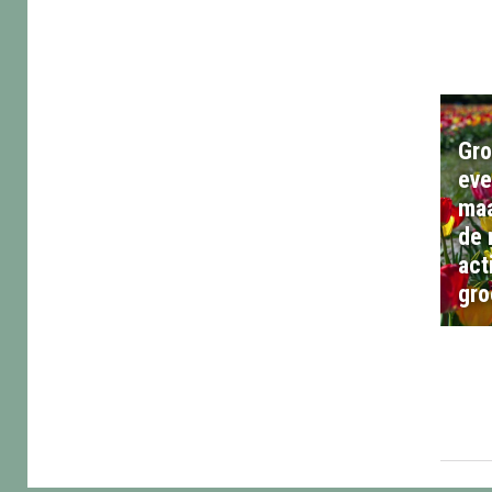
Gr
eve
maa
de 
act
gro