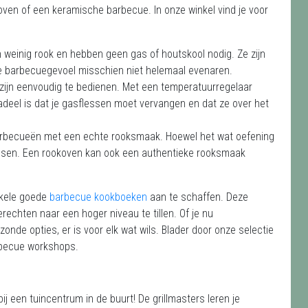
oven of een keramische barbecue. In onze winkel vind je voor
 weinig rook en hebben geen gas of houtskool nodig. Ze zijn
eke barbecuegevoel misschien niet helemaal evenaren.
 zijn eenvoudig te bedienen. Met een temperatuurregelaar
deel is dat je gasflessen moet vervangen en dat ze over het
barbecueën met een echte rooksmaak. Hoewel het wat oefening
lessen. Een rookoven kan ook een authentieke rooksmaak
nkele goede
barbecue kookboeken
aan te schaffen. Deze
chten naar een hoger niveau te tillen. Of je nu
nde opties, er is voor elk wat wils. Blader door onze selectie
rbecue workshops.
j een tuincentrum in de buurt! De grillmasters leren je