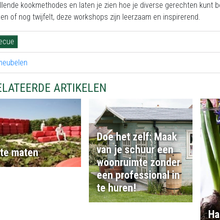
llende kookmethodes en laten je zien hoe je diverse gerechten kunt b
pen of nog twijfelt, deze workshops zijn leerzaam en inspirerend.
ecue
ELATEERDE ARTIKELEN
Doe het zelf: Maak
van je schuur een
te maten
woonruimte zonder
een professional in
te huren!
Ha