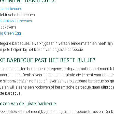
ORTIMENT BARBECUES:
Gasbarbecues
lektrische barbecues
Houtskoolbarbecues
Rookovens
ig Green Egg
tegorie barbecues is verkrijgbaar in verschillende maten en heeft zij
m je te helpen bij het kiezen van de juiste barbecue.
E BARBECUE PAST HET BESTE BIJ JE?
atie aan soorten barbecues is tegenwoordig zo groot dat het moeilij
maar gedaan. Denk bijvoorbeeld aan de ruimte die je hebt voor de barb
te stroomvoorziening hebt, of liever een verplaatsbare barbecue op gas
ue en wil je eens een rookoven of keramische barbecue gaan uitprobe
kte barbecue!
iezen van de juiste barbecue
eel opties kan het moeilijk zijn om de juiste barbecue te kiezen. Denk