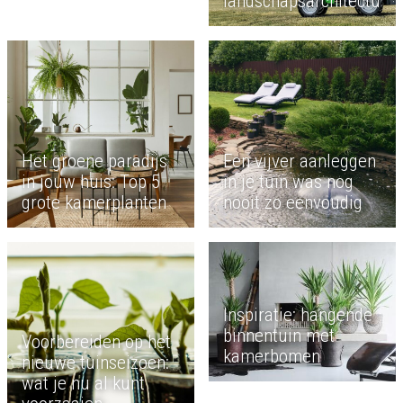
landschapsarchitectuur
Het groene paradijs
Een vijver aanleggen
in jouw huis: Top 5
in je tuin was nog
grote kamerplanten
nooit zo eenvoudig
Inspiratie: hangende
binnentuin met
Voorbereiden op het
kamerbomen
nieuwe tuinseizoen:
wat je nu al kunt