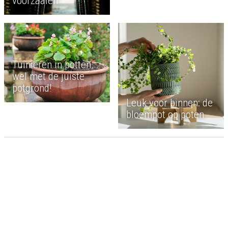
voorzaaien
Tuinieren in potten,
wel met de juiste
potgrond!
Leuk voor binnen: de
bloempot op poten