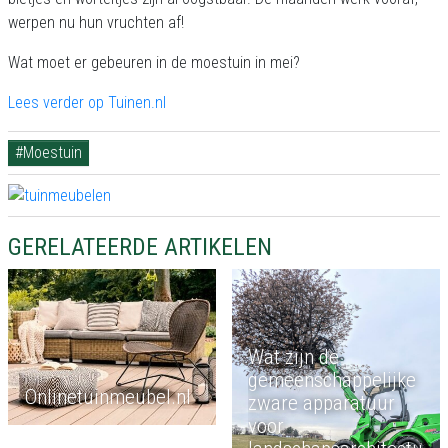
werpen nu hun vruchten af!
Wat moet er gebeuren in de moestuin in mei?
Lees verder op Tuinen.nl
#Moestuin
GERELATEERDE ARTIKELEN
Wat zijn de
gemeenschappelijke
Onlinetuinmeubel.nl
zware apparatuur
voor