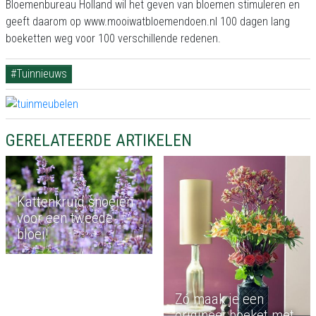
Bloemenbureau Holland wil het geven van bloemen stimuleren en
geeft daarom op www.mooiwatbloemendoen.nl 100 dagen lang
boeketten weg voor 100 verschillende redenen.
#Tuinnieuws
GERELATEERDE ARTIKELEN
Kattenkruid snoeien
voor een tweede
bloei!
Zó maak je een
origineel boeket met