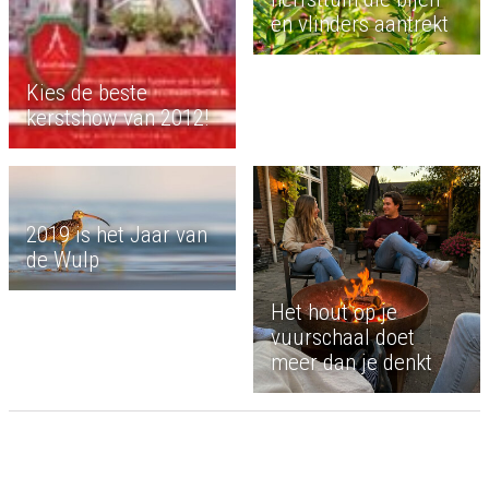
en vlinders aantrekt
Kies de beste
kerstshow van 2012!
2019 is het Jaar van
de Wulp
Het hout op je
vuurschaal doet
meer dan je denkt