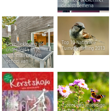
de alstroemeria
Top 10 Nationale
Gevelbekleding als
Tuinvogeltelling 2013
onderdeel van je
tuin: maak er één
geheel van
Creëer een levendige
herfsttuin die bijen