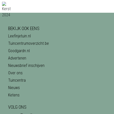
BEKIJK OOK EENS
Leefinjetuin.nl
Tuincentrumoverzicht.be
Goodgardn.nl
Adverteren
Nieuwsbrief inschijven
Over ons
Tuincentra
Nieuws
Ketens
VOLG ONS