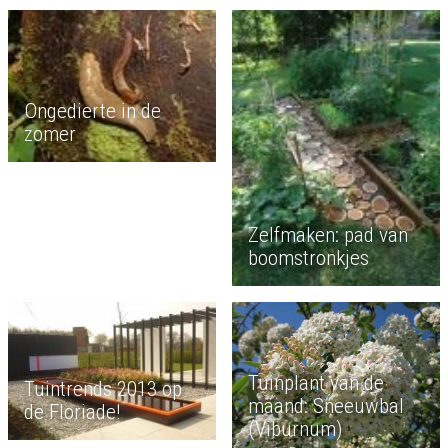
Ongedierte in de
zomer
Zelfmaken: pad van
boomstronkjes
Tuinplant van de
Tuintrends 2013 op
maand: Sneeuwbal
de Floriade!
(Viburnum)