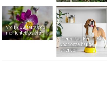
Vrolijk uw terras op
met lentebloeiers
Dierendag: Een feest
voor onze harige
vrienden