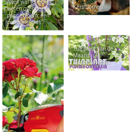
Alles wat je moet
Kerstbomen
weten over de
passiebloem: een
complete gids
Tuinplant van de
Maand juli:
Pluimhortensia