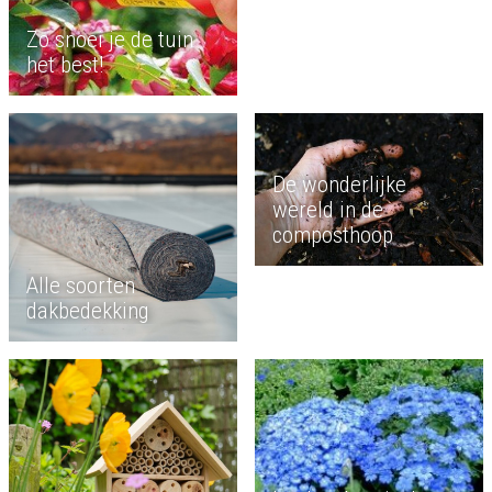
Zo snoei je de tuin
het best!
De wonderlijke
wereld in de
composthoop
Alle soorten
dakbedekking