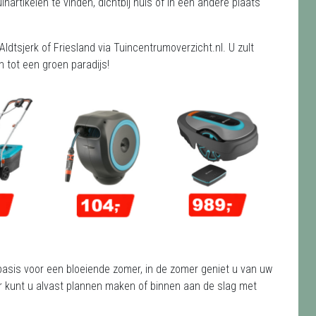
artikelen te vinden, dichtbij huis of in een andere plaats
ldtsjerk of Friesland via Tuincentrumoverzicht.nl. U zult
 tot een groen paradijs!
e basis voor een bloeiende zomer, in de zomer geniet u van uw
nter kunt u alvast plannen maken of binnen aan de slag met