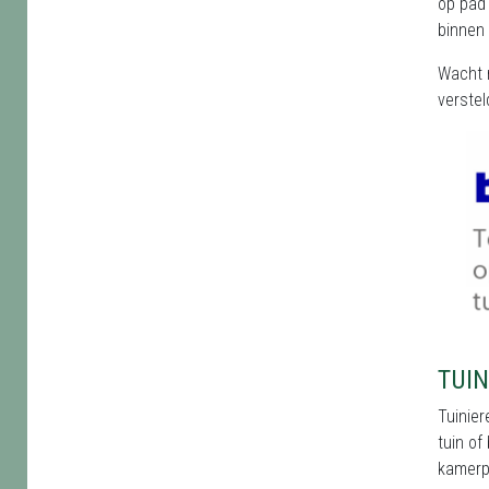
op pad 
binnen 
Wacht n
verstel
TUIN
Tuinier
tuin of
kamerpl