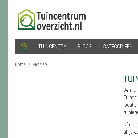
TUINCENTRA
BLOGS
CATEGORIEËN
Home
/
Aldtsjerk
TUI
Bent u
Tuince
locatie
tuinier
Of u nu
altijd 