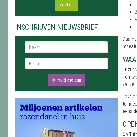
Zoeken
B
V
INSCHRIJVEN NIEUWSBRIEF
T
Daarnaa
Naam *
moestu
WAA
E-mail *
Er zijn
Ten twe
Ik meld me aan
vanzelf
Lokale
tuinacc
eens de
OPE
Op Tuin