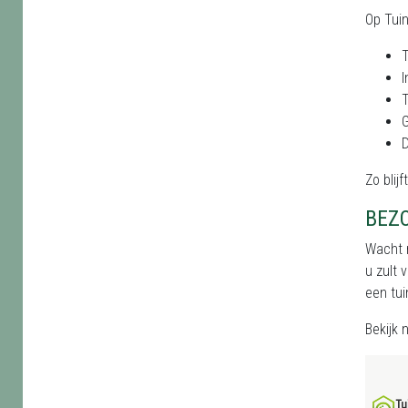
Op Tui
T
I
T
D
Zo blij
BEZ
Wacht n
u zult 
een tui
Bekijk 