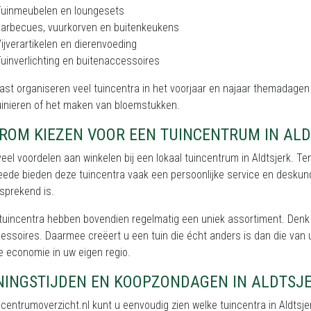
Tuinmeubelen en loungesets
arbecues, vuurkorven en buitenkeukens
ijverartikelen en dierenvoeding
uinverlichting en buitenaccessoires
st organiseren veel tuincentra in het voorjaar en najaar themadagen 
inieren of het maken van bloemstukken.
ROM KIEZEN VOOR EEN TUINCENTRUM IN ALD
 veel voordelen aan winkelen bij een lokaal tuincentrum in Aldtsjerk. Te
ede bieden deze tuincentra vaak een persoonlijke service en deskundig 
sprekend is.
 tuincentra hebben bovendien regelmatig een uniek assortiment. Den
essoires. Daarmee creëert u een tuin die écht anders is dan die van 
 economie in uw eigen regio.
NINGSTIJDEN EN KOOPZONDAGEN IN ALDTSJ
centrumoverzicht.nl kunt u eenvoudig zien welke tuincentra in Aldt