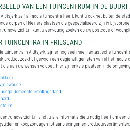
RBEELD VAN EEN TUINCENTRUM IN DE BUURT
Aldtsjerk zelf al mooie tuincentra heeft, kunt u ook net buiten de st
nde dorpen of kleinere plaatsen die gespecialiseerd zijn in bijvoorbe
ntrumoverzicht.nl kunt u eenvoudig zoeken op uw postcode of woonpl
R TUINCENTRA IN FRIESLAND
e tuincentra in Aldtsjerk, zijn er nog veel meer fantastische tuincent
ek product zoekt of gewoon een dagje wilt genieten van al het moois dat
t die aan uw wensen voldoet. Hier zijn enkele plaatsen in de omgeving 
Dokkum
Wijnjewoude
Oudega Gemeente Smallingerland
Raard
ritsum
centrumoverzicht.nl vindt u alle informatie die u nodig heeft om een 
stijden en koopzondagen tot aanbiedingen en productassortimenten, w