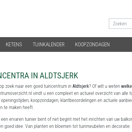
KETENS
TUINKALENDER
KOOPZONDAGEN
NCENTRA IN ALDTSJERK
 op zoek naar een goed tuincentrum in
Aldtsjerk
? Of wilt u weten
welke
ntrumoverzicht.nl
vindt u een compleet en actueel overzicht van alle 
, openingstijden, koopzondagen, klantbeoordelingen en actuele aanbie
en te maken heeft.
 een ervaren tuinier bent of net begint met het inrichten van uw balk
een goed idee. Van planten en bloemen tot tuinmeubelen en decoratie: