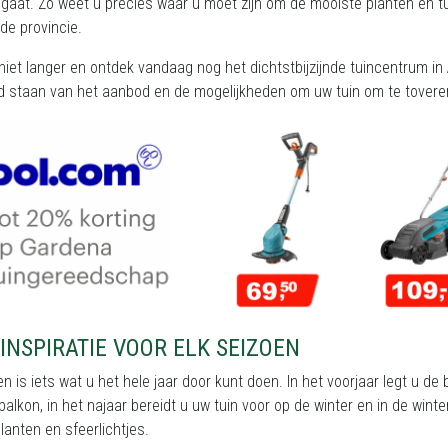
gaat. Zo weet u precies waar u moet zijn om de mooiste planten en tuin
de provincie.
iet langer en ontdek vandaag nog het dichtstbijzijnde tuincentrum in A
d staan van het aanbod en de mogelijkheden om uw tuin om te toveren
INSPIRATIE VOOR ELK SEIZOEN
en is iets wat u het hele jaar door kunt doen. In het voorjaar legt u d
 balkon, in het najaar bereidt u uw tuin voor op de winter en in de wi
anten en sfeerlichtjes.