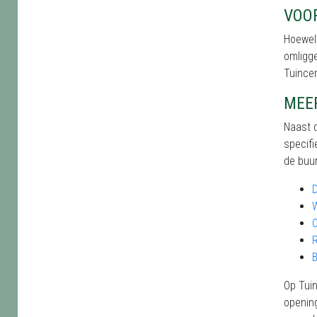
VOO
Hoewel 
omligge
Tuince
MEE
Naast d
specifi
de buur
B
Op Tuin
opening