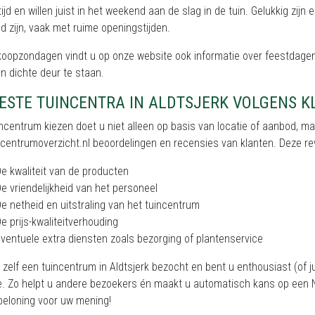
tijd en willen juist in het weekend aan de slag in de tuin. Gelukkig zij
 zijn, vaak met ruime openingstijden.
koopzondagen vindt u op onze website ook informatie over feestdagen
n dichte deur te staan.
BESTE TUINCENTRA IN ALDTSJERK VOLGENS 
ncentrum kiezen doet u niet alleen op basis van locatie of aanbod, m
centrumoverzicht.nl beoordelingen en recensies van klanten. Deze rev
e kwaliteit van de producten
e vriendelijkheid van het personeel
e netheid en uitstraling van het tuincentrum
e prijs-kwaliteitverhouding
ventuele extra diensten zoals bezorging of plantenservice
 zelf een tuincentrum in Aldtsjerk bezocht en bent u enthousiast (of 
e. Zo helpt u andere bezoekers én maakt u automatisch kans op een N
beloning voor uw mening!