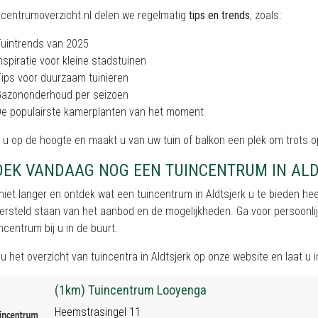
ncentrumoverzicht.nl delen we regelmatig
tips en trends
, zoals:
uintrends van 2025
nspiratie voor kleine stadstuinen
ips voor duurzaam tuinieren
Gazononderhoud per seizoen
e populairste kamerplanten van het moment
ft u op de hoogte en maakt u van uw tuin of balkon een plek om trots op
OEK VANDAAG NOG EEN TUINCENTRUM IN AL
iet langer en ontdek wat een tuincentrum in Aldtsjerk u te bieden heef
versteld staan van het aanbod en de mogelijkheden. Ga voor persoonlijk
ncentrum bij u in de buurt.
nu het
overzicht van tuincentra in Aldtsjerk
op onze website en laat u in
(1km) Tuincentrum Looyenga
Heemstrasingel 11