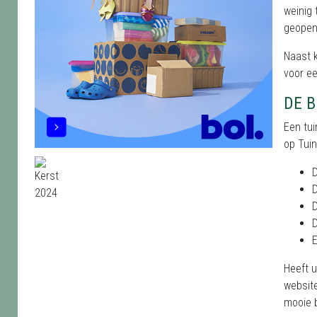
weinig 
geopend
Naast 
voor ee
DE 
Een tui
op Tuin
D
D
D
D
E
Heeft u
websit
mooie 