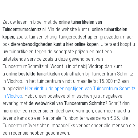
Zet uw leven in bloei met de
online tuinartikelen van
Tuincentrumschmitz.nl
. Via de website kunt u
online tuinartikelen
kopen,
zoals: tuinverlichting, tuingereedschap en graszoden, maar
ook
dierenbenodigdheden kunt u hier online kopen
! Uiteraard koopt u
uw tuinartikelen tegen de scherpste prijzen en met een
uitstekende service zoals u deze gewend bent van
TuincentrumSchmitz.nl. Woont u in of nabij Vlodrop dan kunt
u
online bestelde tuinartikelen
ook afhalen bij Tuincentrum Schmitz
in Vlodrop. In het tuincentrum vindt u maar liefst 15.000 m2 aan
tuinplezier!
Hier vindt u de openingstijden van Tuincentrum Schmitz
in Vlodrop
. Hebt u een positieve of misschien juist negatieve
ervaring met
de webwinkel van Tuincentrum Schmitz
? Schrijf dan
hieronder een recensie en deel uw ervaringen, daarmee maakt u
tevens kans op een Nationale Tuinbon ter waarde van € 25,- die
TuincentrumOverzicht.nl maandelijks verloot onder alle mensen die
een recensie hebben geschreven.