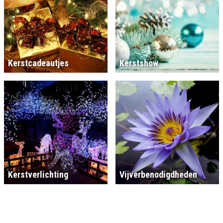
Kerstcadeautjes
Kerstshow
Kerstverlichting
Vijverbenodigdheden