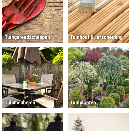
Tuingereedschappen
Tuinhout & -afscheiding
Tuinmeubelen
Tuinplanten