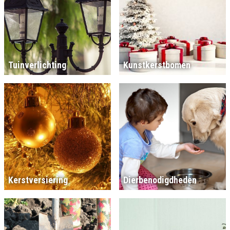
Tuinverlichting
Kunstkerstbomen
Kerstversiering
Dierbenodigdheden