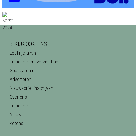
BEKIJK OOK EENS
Leefinjetuin.nl
Tuincentrumoverzicht.be
Goodgardn.nl
Adverteren
Nieuwsbrief inschijven
Over ons
Tuincentra
Nieuws
Ketens