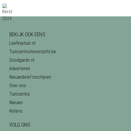
BEKIJK OOK EENS
Leefinjetuin.nl
Tuincentrumoverzicht.be
Goodgardn.nl
Adverteren
Nieuwsbrief inschijven
Over ons
Tuincentra
Nieuws
Ketens
VOLG ONS