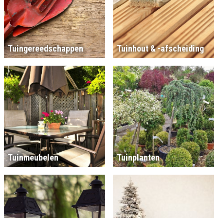
Tuingereedschappen
Tuinhout & -afscheiding
Tuinmeubelen
Tuinplanten