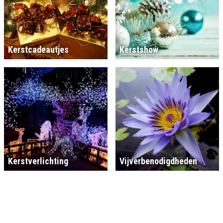
Kerstcadeautjes
Kerstshow
Kerstverlichting
Vijverbenodigdheden