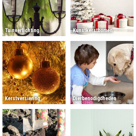
Tuinverlichting
Kunstkerstbomen
Kerstversiering
Dierbenodigdheden