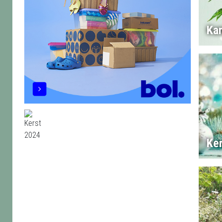
Ka
Ke