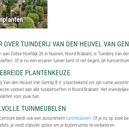
nplanten
 OVER TUINDERIJ VAN DEN HEUVEL VAN GENN
 aan Collse Hoefdijk 26 in Nuenen, Noord Brabant, is Tuinderij Van den
oeften. Of je nu een ervaren tuinier bent of net begint, dit tuincent
GEBREIDE PLANTENKEUZE
ij Van den Heuvel Van Gennip B.V. staat bekend om zijn ruime assort
ectie voldoet aan alle tuinbehoeften in Noord Brabant. Het vriendelijke
planten voor jouw tuin.
JLVOLLE TUINMEUBELEN
incentrum biedt ook een assortiment
tuinmeubelen
. Of je nu op zoek b
afels, je vindt stijlvolle opties om je buitenruimte te verbeteren.