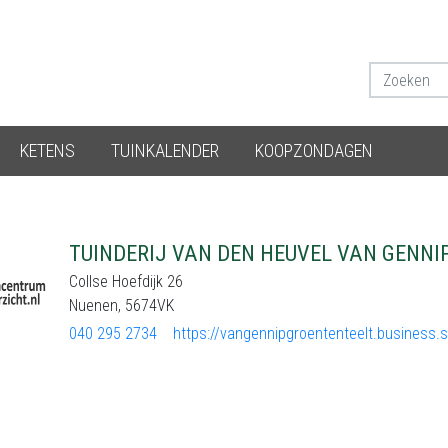
KETENS
TUINKALENDER
KOOPZONDAGEN
TUINDERIJ VAN DEN HEUVEL VAN GENNIP
Collse Hoefdijk 26
Nuenen, 5674VK
040 295 2734
https://vangennipgroententeelt.business.s