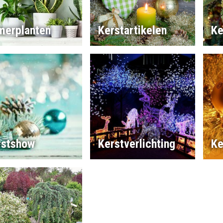
merplanten
Kerstartikelen
Ke
rstshow
Kerstverlichting
Ke