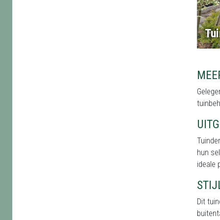
Tui
MEER
Gelegen
tuinbeh
UIT
Tuinder
hun sel
ideale 
STI
Dit tu
buitent