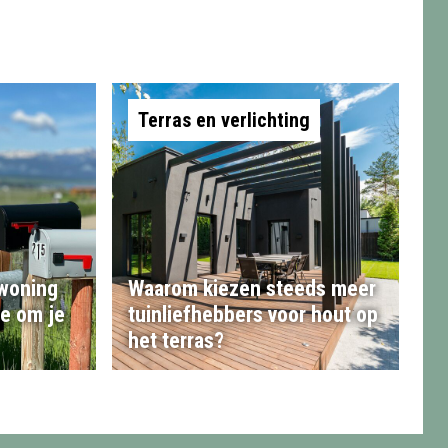
Terras en verlichting
 woning
Waarom kiezen steeds meer
te om je
tuinliefhebbers voor hout op
het terras?