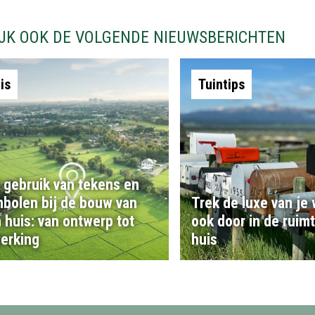
IJK OOK DE VOLGENDE NIEUWSBERICHTEN
is
Tuintips
 gebruik van tekens en
bolen bij de bouw van
Trek de luxe van je
 huis: van ontwerp tot
ook door in de ruim
erking
huis