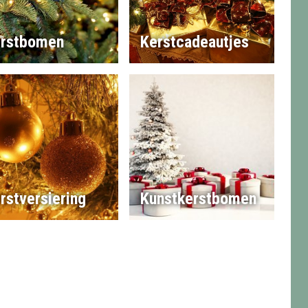
rstbomen
Kerstcadeautjes
rstversiering
Kunstkerstbomen