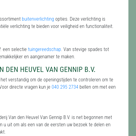
 assortiment
buitenverlichting
opties. Deze verlichting is
le verlichting te bieden voor veiligheid en functionaliteit.
V. een selectie
tuingereedschap
. Van stevige spades tot
gemakkelijker en aangenamer te maken.
N DEN HEUVEL VAN GENNIP B.V.
s het verstandig om de openingstijden te controleren om te
 Voor directe vragen kun je
040 295 2734
bellen om met een
derij Van den Heuvel Van Gennip B.V. is net begonnen met
n u uit om als een van de eersten uw bezoek te delen en
kt.