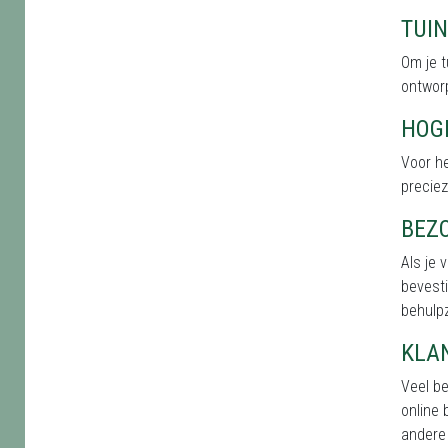
TUI
Om je t
ontworp
HOG
Voor he
precie
BEZO
Als je 
bevesti
behulpz
KLA
Veel be
online 
andere 