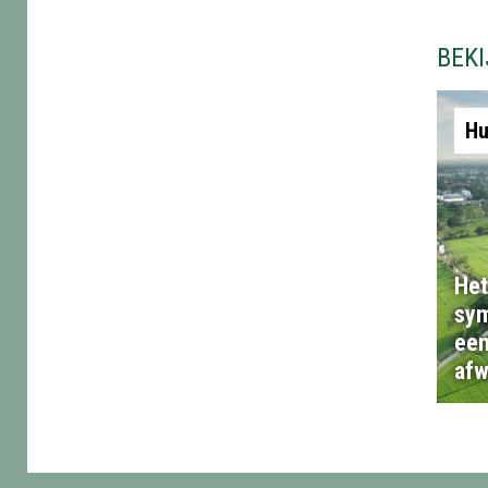
BEK
Hu
Het
sym
een
afw