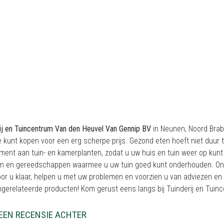
ij en Tuincentrum Van den Heuvel Van Gennip BV
in Neunen, Noord Braba
 kunt kopen voor een erg scherpe prijs. Gezond eten hoeft niet duur 
ment aan tuin- en kamerplanten, zodat u uw huis en tuin weer op kunt
len en gereedschappen waarmee u uw tuin goed kunt onderhouden. On
voor u klaar, helpen u met uw problemen en voorzien u van adviezen en 
ingerelateerde producten! Kom gerust eens langs bij Tuinderij en Tuin
EEN RECENSIE ACHTER