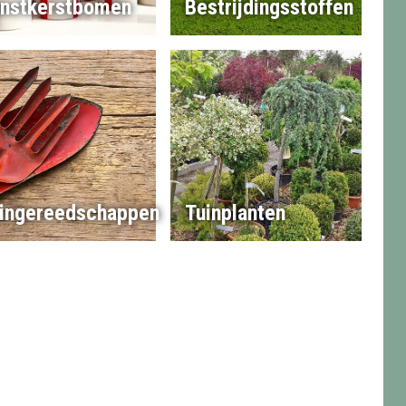
nstkerstbomen
Bestrijdingsstoffen
ingereedschappen
Tuinplanten