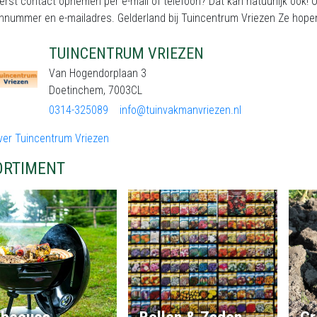
eerst contact opnemen per e-mail of telefoon? Dat kan natuurlijk ook
onnummer en e-mailadres. Gelderland bij Tuincentrum Vriezen Ze hop
TUINCENTRUM VRIEZEN
Van Hogendorplaan 3
Doetinchem, 7003CL
0314-325089
info@tuinvakmanvriezen.nl
ver Tuincentrum Vriezen
ORTIMENT