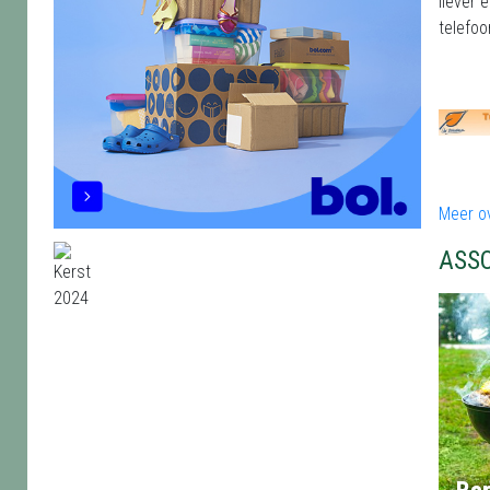
liever 
telefo
Meer o
ASS