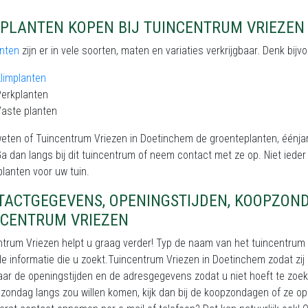
NPLANTEN KOPEN BIJ TUINCENTRUM VRIEZEN
anten
zijn er in vele soorten, maten en variaties verkrijgbaar. Denk bij
limplanten
erkplanten
aste planten
weten of Tuincentrum Vriezen in Doetinchem de groenteplanten, éénja
a dan langs bij dit tuincentrum of neem contact met ze op. Niet iede
planten voor uw tuin.
TACTGEGEVENS, OPENINGSTIJDEN, KOOPZON
NCENTRUM VRIEZEN
trum Vriezen helpt u graag verder! Typ de naam van het tuincentrum r
lle informatie die u zoekt.Tuincentrum Vriezen in Doetinchem zodat zij
ar de openingstijden en de adresgegevens zodat u niet hoeft te zoek
zondag langs zou willen komen, kijk dan bij de koopzondagen of ze ope