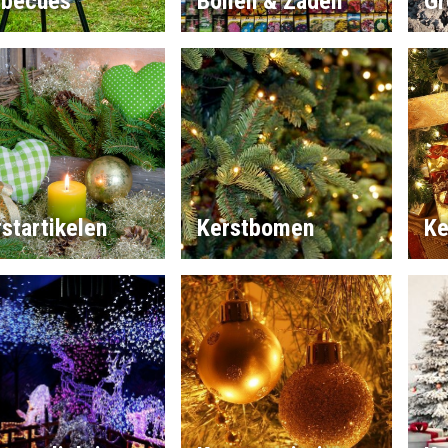
rbecues
Bollen & Zaden
Gr
startikelen
Kerstbomen
Ke