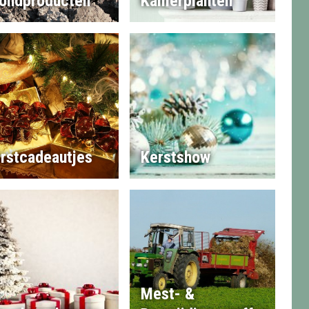
ondproducten
Kamerplanten
rstcadeautjes
Kerstshow
Mest- &