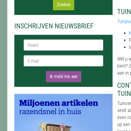
Zoeken
TUI
Tuinpl
INSCHRIJVEN NIEUWSBRIEF
K
P
Naam *
V
E-mail *
Wilt u 
bent? G
aan in 
Ik meld me aan
CON
TUI
Tuincen
vindt a
even na
op een 