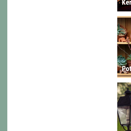
Ker
Po