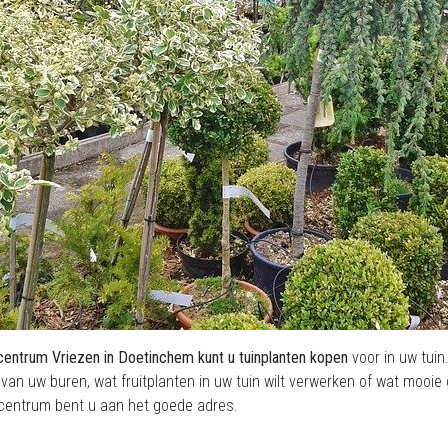
centrum Vriezen in Doetinchem kunt u tuinplanten kopen
voor in uw tuin
 van uw buren, wat fruitplanten in uw tuin wilt verwerken of wat mooie g
ncentrum bent u aan het goede adres.