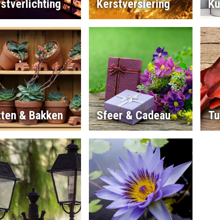
stverlichting
Kerstversiering
Ku
tten & Bakken
Sfeer & Cadeau
Tu