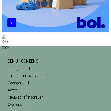
BEKIJK OOK EENS
Leefinjetuin.nl
Tuincentrumoverzicht.be
Goodgardn.nl
Adverteren
Nieuwsbrief inschijven
Over ons