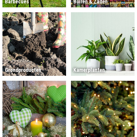
Barbecues
Bollen & Zaden
Grondproducten
Kamerplanten