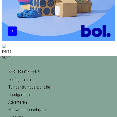
BEKIJK OOK EENS
Leefinjetuin.nl
Tuincentrumoverzicht.be
Goodgardn.nl
Adverteren
Nieuwsbrief inschijven