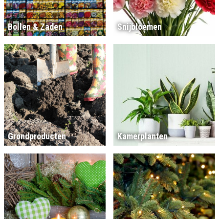
Bollen & Zaden
Snijbloemen
Grondproducten
Kamerplanten