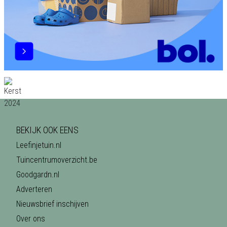
BEKIJK OOK EENS
Leefinjetuin.nl
Tuincentrumoverzicht.be
Goodgardn.nl
Adverteren
Nieuwsbrief inschijven
Over ons