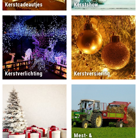
Kerstcadeautjes
Kerstshow
Kerstverlichting
Kerstversiering
Mest- &