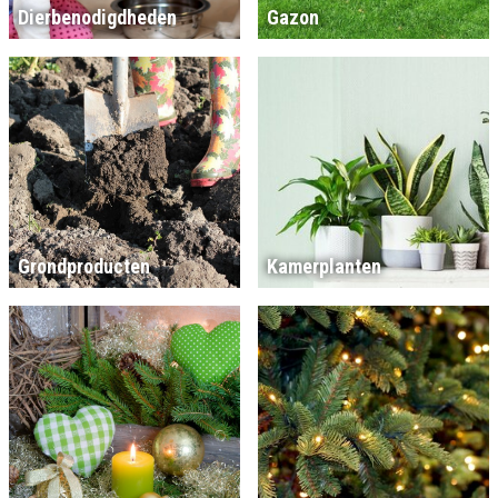
Dierbenodigdheden
Gazon
Grondproducten
Kamerplanten