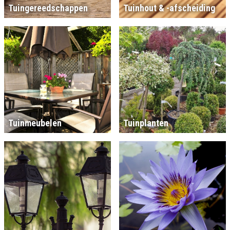
Tuingereedschappen
Tuinhout & -afscheiding
Tuinmeubelen
Tuinplanten