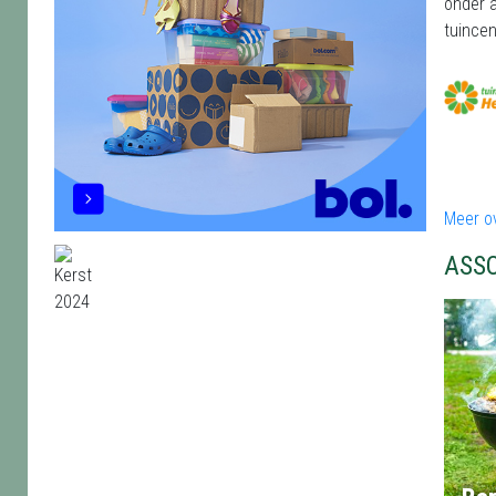
onder 
tuincen
Meer o
ASS