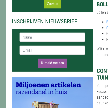
BOL
Zoeken
Bollen 
INSCHRIJVEN NIEUWSBRIEF
B
Naam *
F
E-mail *
Wilt u 
dit tui
Ik meld me aan
CON
TUI
Ze hop
keuze. 
aandach
deur ko