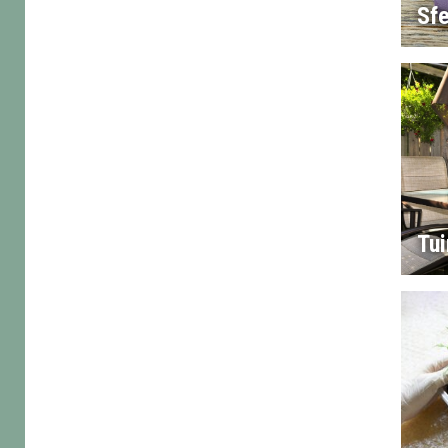
Sf
Tu