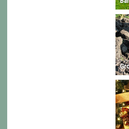
Ba
Gr