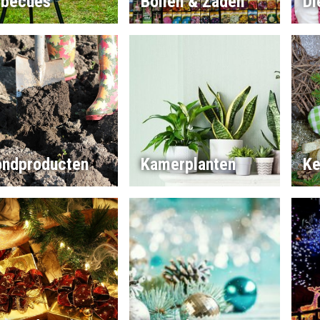
rbecues
Bollen & Zaden
Di
ondproducten
Kamerplanten
Ke