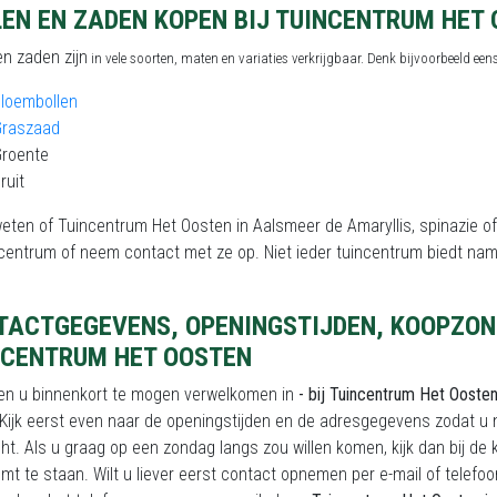
LEN EN ZADEN KOPEN BIJ TUINCENTRUM HET
en zaden zijn
in vele soorten, maten en variaties verkrijgbaar. Denk bijvoorbeeld een
loembollen
Graszaad
Groente
ruit
weten of Tuincentrum Het Oosten in Aalsmeer de Amaryllis, spinazie o
ncentrum of neem contact met ze op. Niet ieder tuincentrum biedt nam
TACTGEGEVENS, OPENINGSTIJDEN, KOOPZON
NCENTRUM HET OOSTEN
en u binnenkort te mogen verwelkomen in
- bij Tuincentrum Het Ooste
Kijk eerst even naar de openingstijden en de adresgegevens zodat u n
t. Als u graag op een zondag langs zou willen komen, kijk dan bij de 
mt te staan. Wilt u liever eerst contact opnemen per e-mail of telefo