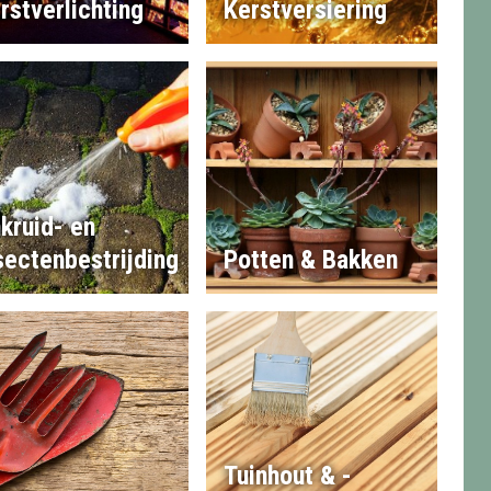
rstverlichting
Kerstversiering
kruid- en
sectenbestrijding
Potten & Bakken
Tuinhout & -