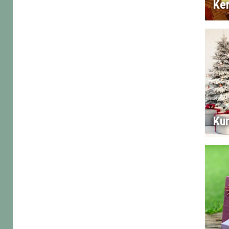
Ke
Ku