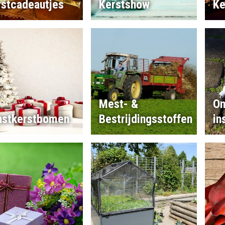
rstcadeautjes
Kerstshow
Ke
Mest- &
On
nstkerstbomen
Bestrijdingsstoffen
in