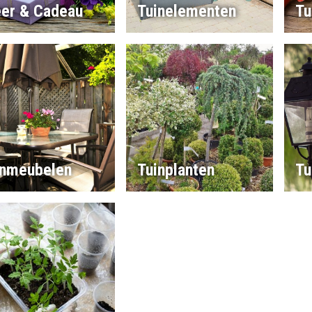
eer & Cadeau
Tuinelementen
Tu
inmeubelen
Tuinplanten
Tu