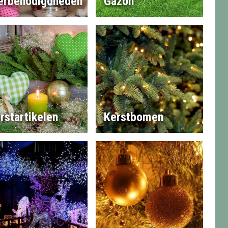
erbenodigdheden
Gazon
rstartikelen
Kerstbomen