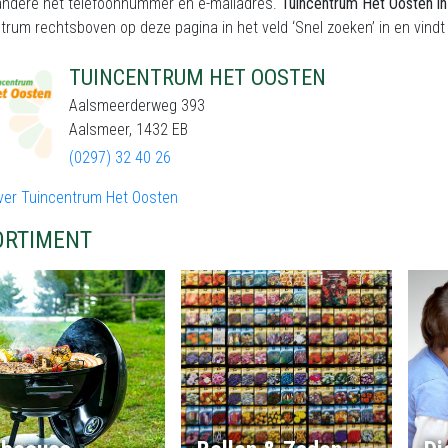
andere het telefoonnummer en e-mailadres.
Tuincentrum Het Oosten i
trum rechtsboven op deze pagina in het veld ‘Snel zoeken’ in en vindt a
TUINCENTRUM HET OOSTEN
Aalsmeerderweg 393
Aalsmeer, 1432 EB
(0297) 32 40 26
ver Tuincentrum Het Oosten
ORTIMENT