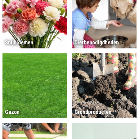
Snijbloemen
Dierbenodigdheden
Gazon
Grondproducten