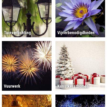
Tuinverlichting
Vijverbenodigdheden
Vuurwerk
Kunstkerstbomen