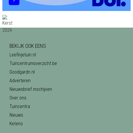
BEKIJK OOK EENS
Leefinjetuin.nl
Tuincentrumoverzicht.be
Goodgardn.nl
Adverteren
Nieuwsbrief inschijven
Over ons
Tuincentra
Nieuws
Ketens