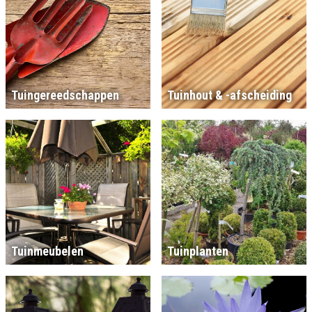
Tuingereedschappen
Tuinhout & -afscheiding
Tuinmeubelen
Tuinplanten