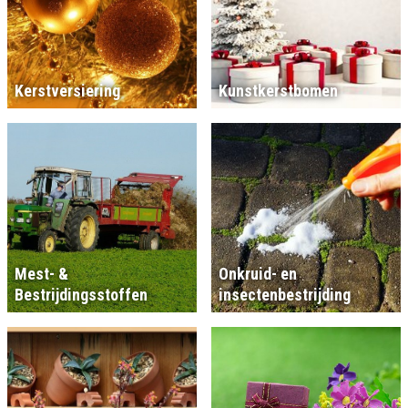
Kerstversiering
Kunstkerstbomen
Mest- &
Onkruid- en
Bestrijdingsstoffen
insectenbestrijding