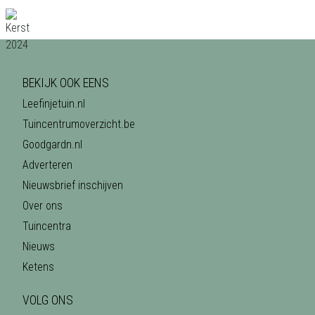
BEKIJK OOK EENS
Leefinjetuin.nl
Tuincentrumoverzicht.be
Goodgardn.nl
Adverteren
Nieuwsbrief inschijven
Over ons
Tuincentra
Nieuws
Ketens
VOLG ONS