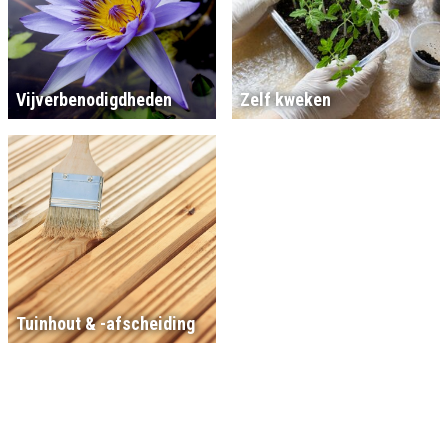
Vijverbenodigdheden
Zelf kweken
Tuinhout & -afscheiding