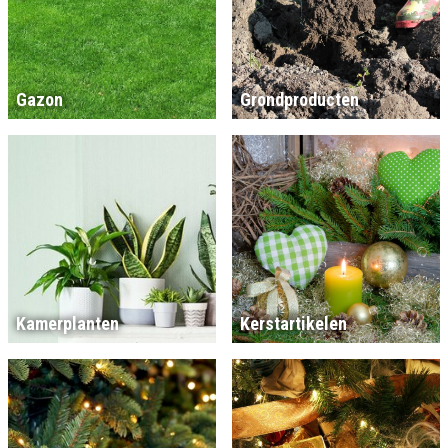
Gazon
Grondproducten
Kamerplanten
Kerstartikelen