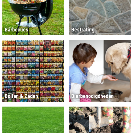
Barbecues
Bestrating
Bollen & Zaden
Dierbenodigdheden