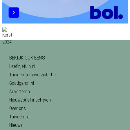
BEKIJK OOK EENS
Leefinjetuin.nl
Tuincentrumoverzicht.be
Goodgardn.nl
Adverteren
Nieuwsbrief inschijven
Over ons
Tuincentra
Nieuws