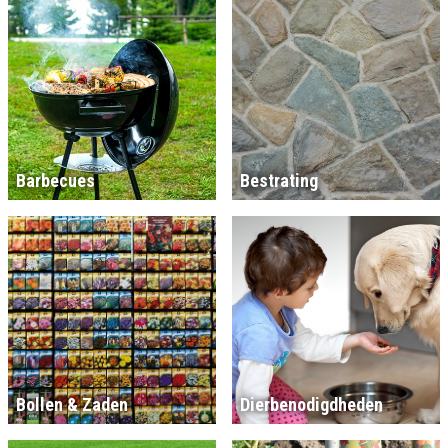
Barbecues
Bestrating
Bollen & Zaden
Dierbenodigdheden