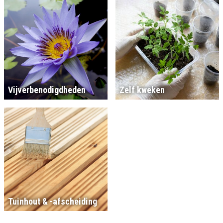
Vijverbenodigdheden
Zelf kweken
Tuinhout & -afscheiding