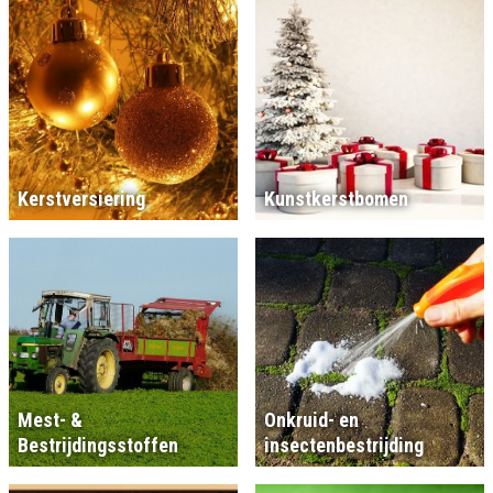
Kerstversiering
Kunstkerstbomen
Mest- &
Onkruid- en
Bestrijdingsstoffen
insectenbestrijding