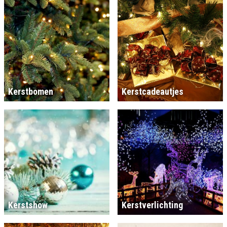
Kerstbomen
Kerstcadeautjes
Kerstshow
Kerstverlichting