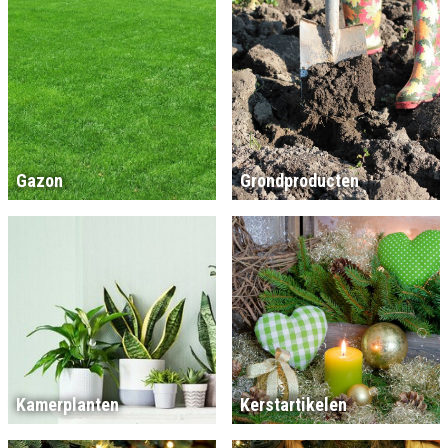
Gazon
Grondproducten
Kamerplanten
Kerstartikelen