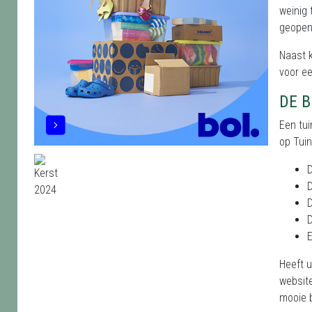
weinig 
geopend
Naast 
voor ee
DE 
Een tui
op Tuin
D
D
D
D
E
Heeft u
websit
mooie 