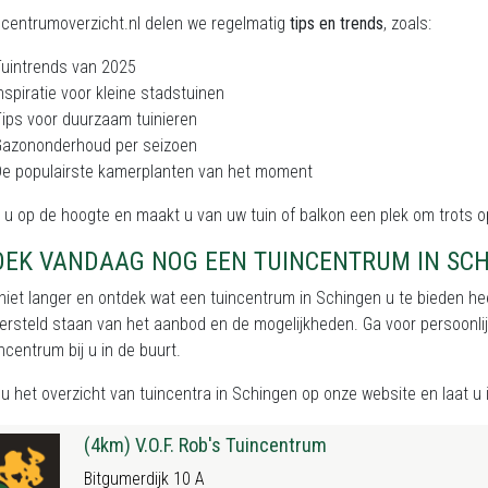
ncentrumoverzicht.nl delen we regelmatig
tips en trends
, zoals:
uintrends van 2025
nspiratie voor kleine stadstuinen
ips voor duurzaam tuinieren
Gazononderhoud per seizoen
e populairste kamerplanten van het moment
ft u op de hoogte en maakt u van uw tuin of balkon een plek om trots op
OEK VANDAAG NOG EEN TUINCENTRUM IN SC
iet langer en ontdek wat een tuincentrum in Schingen u te bieden heef
versteld staan van het aanbod en de mogelijkheden. Ga voor persoonlijk
ncentrum bij u in de buurt.
nu het
overzicht van tuincentra in Schingen
op onze website en laat u i
(4km) V.O.F. Rob's Tuincentrum
Bitgumerdijk 10 A