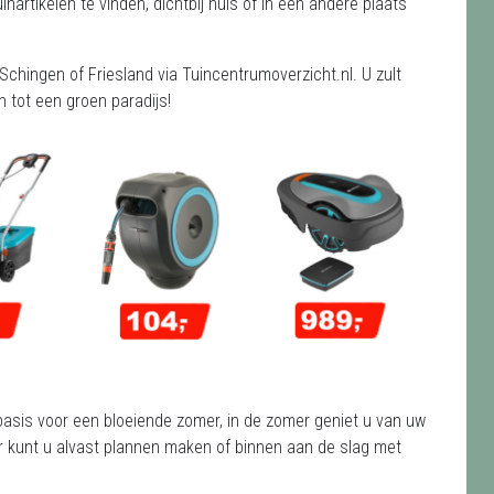
artikelen te vinden, dichtbij huis of in een andere plaats
Schingen of Friesland via Tuincentrumoverzicht.nl. U zult
 tot een groen paradijs!
e basis voor een bloeiende zomer, in de zomer geniet u van uw
nter kunt u alvast plannen maken of binnen aan de slag met