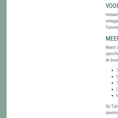
VOO
Hoewel 
omligge
Tuince
MEE
Naast d
specifi
de buur
T
T
K
Op Tuin
opening