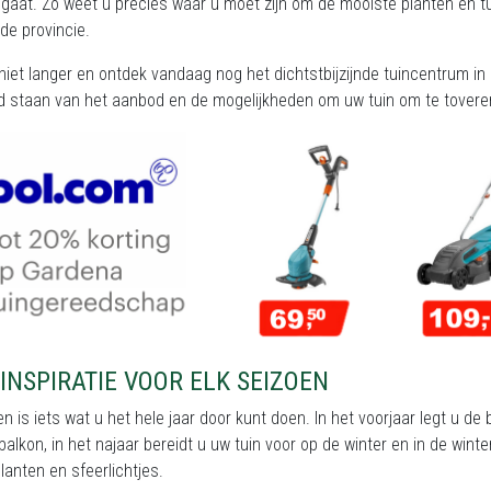
gaat. Zo weet u precies waar u moet zijn om de mooiste planten en tuin
de provincie.
iet langer en ontdek vandaag nog het dichtstbijzijnde tuincentrum in 
d staan van het aanbod en de mogelijkheden om uw tuin om te toveren
INSPIRATIE VOOR ELK SEIZOEN
en is iets wat u het hele jaar door kunt doen. In het voorjaar legt u d
 balkon, in het najaar bereidt u uw tuin voor op de winter en in de wi
anten en sfeerlichtjes.