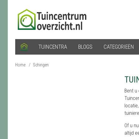
TUINCENTRA
BLOGS
CATEGORIEËN
Home
/
Schingen
TUI
Bent u
Tuince
locatie
tuinier
Of u nu
altijd 