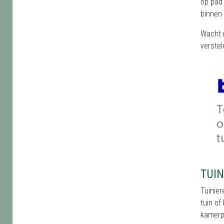
op pad 
binnen 
Wacht n
verstel
TUIN
Tuinier
tuin of
kamerpl