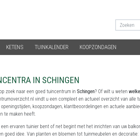
KETENS
TUINKALENDER
KOOPZONDAGEN
NCENTRA IN SCHINGEN
 op zoek naar een goed tuincentrum in
Schingen
? Of wilt u weten
welke
ntrumoverzicht.nl
vindt u een compleet en actueel overzicht van alle 
, openingstijden, koopzondagen, klantbeoordelingen en actuele aanbie
en te maken heeft.
 een ervaren tuinier bent of net begint met het inrichten van uw balk
een goed idee. Van planten en bloemen tot tuinmeubelen en decoratie: