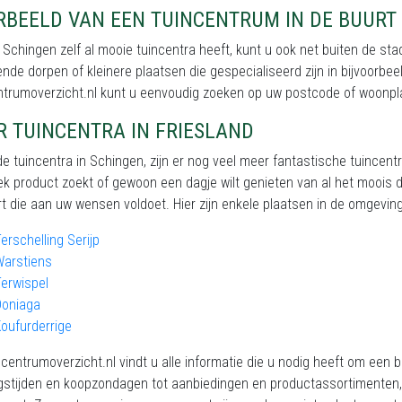
RBEELD VAN EEN TUINCENTRUM IN DE BUURT
Schingen zelf al mooie tuincentra heeft, kunt u ook net buiten de st
nde dorpen of kleinere plaatsen die gespecialiseerd zijn in bijvoorbe
ntrumoverzicht.nl kunt u eenvoudig zoeken op uw postcode of woonpl
R TUINCENTRA IN FRIESLAND
e tuincentra in Schingen, zijn er nog veel meer fantastische tuincent
ek product zoekt of gewoon een dagje wilt genieten van al het moois dat
t die aan uw wensen voldoet. Hier zijn enkele plaatsen in de omgeving 
erschelling Serijp
Warstiens
erwispel
Doniaga
oufurderrige
centrumoverzicht.nl vindt u alle informatie die u nodig heeft om een 
stijden en koopzondagen tot aanbiedingen en productassortimenten, w