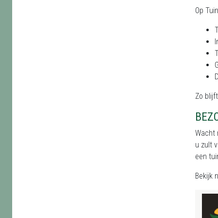
Op Tui
T
I
T
D
Zo blij
BEZ
Wacht n
u zult 
een tui
Bekijk 