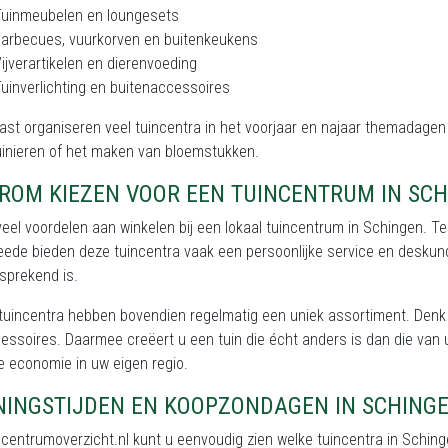
Tuinmeubelen en loungesets
arbecues, vuurkorven en buitenkeukens
ijverartikelen en dierenvoeding
uinverlichting en buitenaccessoires
st organiseren veel tuincentra in het voorjaar en najaar themadagen 
inieren of het maken van bloemstukken.
ROM KIEZEN VOOR EEN TUINCENTRUM IN SCH
 veel voordelen aan winkelen bij een lokaal tuincentrum in Schingen. Te
ede bieden deze tuincentra vaak een persoonlijke service en deskundig 
sprekend is.
 tuincentra hebben bovendien regelmatig een uniek assortiment. Den
essoires. Daarmee creëert u een tuin die écht anders is dan die van 
 economie in uw eigen regio.
NINGSTIJDEN EN KOOPZONDAGEN IN SCHING
ncentrumoverzicht.nl kunt u eenvoudig zien welke tuincentra in Sch