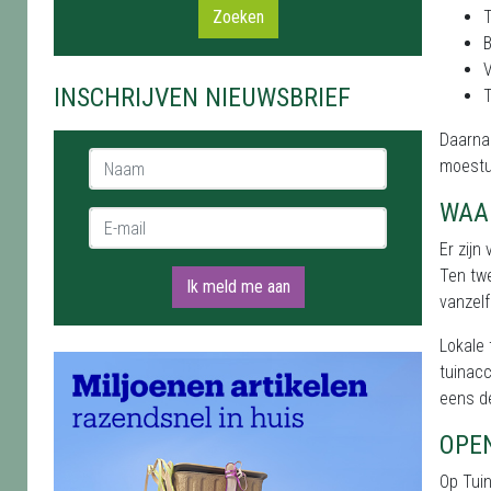
Zoeken
B
V
INSCHRIJVEN NIEUWSBRIEF
T
Daarnaa
Naam *
moestu
WAA
E-mail *
Er zijn
Ten twe
Ik meld me aan
vanzelf
Lokale
tuinacc
eens de
OPE
Op Tui