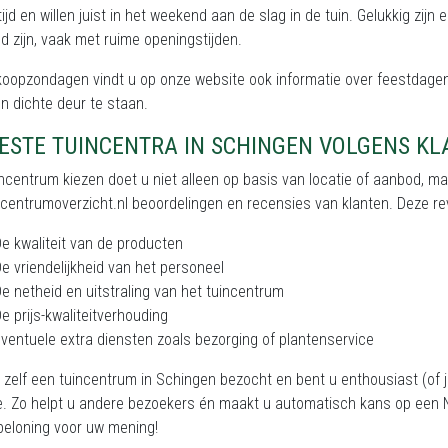
tijd en willen juist in het weekend aan de slag in de tuin. Gelukkig zi
 zijn, vaak met ruime openingstijden.
koopzondagen vindt u op onze website ook informatie over feestdagen
n dichte deur te staan.
BESTE TUINCENTRA IN SCHINGEN VOLGENS K
ncentrum kiezen doet u niet alleen op basis van locatie of aanbod, m
centrumoverzicht.nl beoordelingen en recensies van klanten. Deze rev
e kwaliteit van de producten
e vriendelijkheid van het personeel
e netheid en uitstraling van het tuincentrum
e prijs-kwaliteitverhouding
ventuele extra diensten zoals bezorging of plantenservice
 zelf een tuincentrum in Schingen bezocht en bent u enthousiast (of j
e. Zo helpt u andere bezoekers én maakt u automatisch kans op een N
beloning voor uw mening!