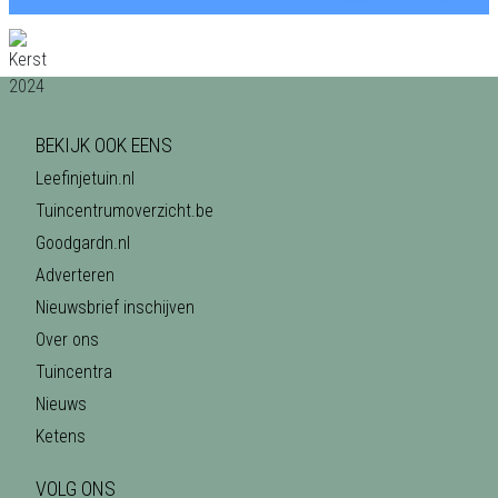
BEKIJK OOK EENS
Leefinjetuin.nl
Tuincentrumoverzicht.be
Goodgardn.nl
Adverteren
Nieuwsbrief inschijven
Over ons
Tuincentra
Nieuws
Ketens
VOLG ONS