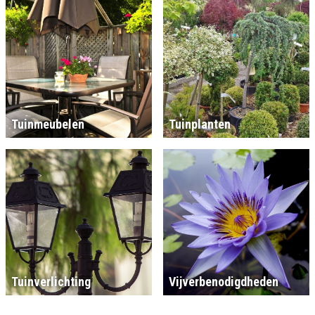
Tuinmeubelen
Tuinplanten
Tuinverlichting
Vijverbenodigdheden