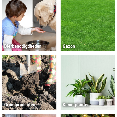
Dierbenodigdheden
Gazon
Grondproducten
Kamerplanten