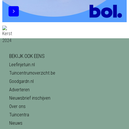
BEKIJK OOK EENS
Leefinjetuin.nl
Tuincentrumoverzicht.be
Goodgardn.nl
Adverteren
Nieuwsbrief inschijven
Over ons
Tuincentra
Nieuws