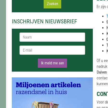
Zoeken
Er zijn
T
INSCHRIJVEN NIEUWSBRIEF
S
N
K
Naam *
G
T
E-mail *
K
Of u ee
Ik meld me aan
nadruk 
Duiven 
contact
kunnen 
CON
Voor de
op onze