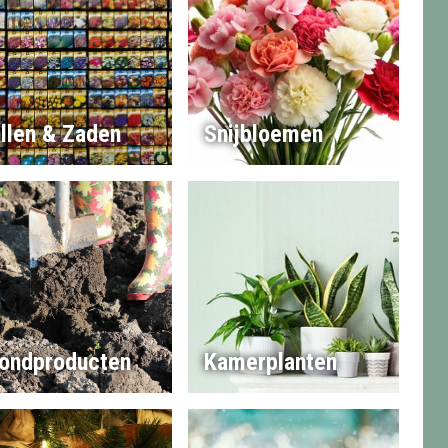
llen & Zaden
Snijbloemen
ondproducten
Kamerplanten