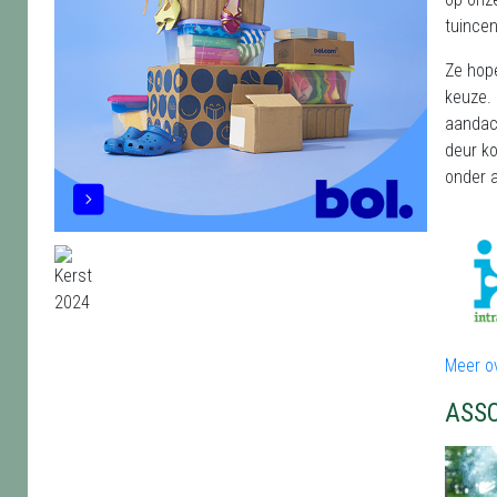
tuincen
Ze hop
keuze. 
aandach
deur ko
onder 
Meer ov
ASS