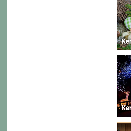
Ker
Ker