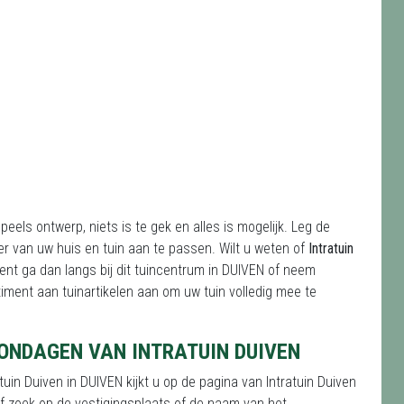
peels ontwerp, niets is te gek en alles is mogelijk. Leg de
er van uw huis en tuin aan te passen. Wilt u weten of
Intratuin
nt ga dan langs bij dit tuincentrum in DUIVEN of neem
iment aan tuinartikelen aan om uw tuin volledig mee te
ONDAGEN VAN INTRATUIN DUIVEN
in Duiven in DUIVEN kijkt u op de pagina van Intratuin Duiven
of zoek op de vestigingsplaats of de naam van het