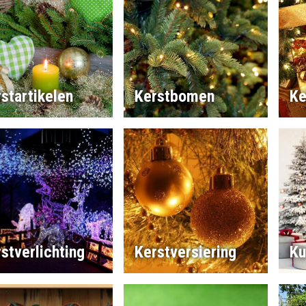
startikelen
Kerstbomen
Ke
stverlichting
Kerstversiering
Ku