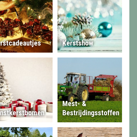
rstcadeautjes
Kerstshow
Mest- &
nstkerstbomen
Bestrijdingsstoffen