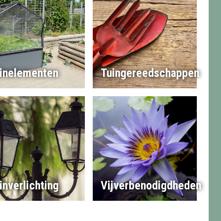
inelementen
Tuingereedschappen
inverlichting
Vijverbenodigdheden