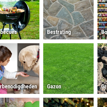
rbecues
Bestrating
Bo
erbenodigdheden
Gazon
Gr