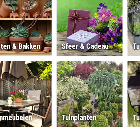
tten & Bakken
Sfeer & Cadeau
Tu
inmeubelen
Tuinplanten
Tu