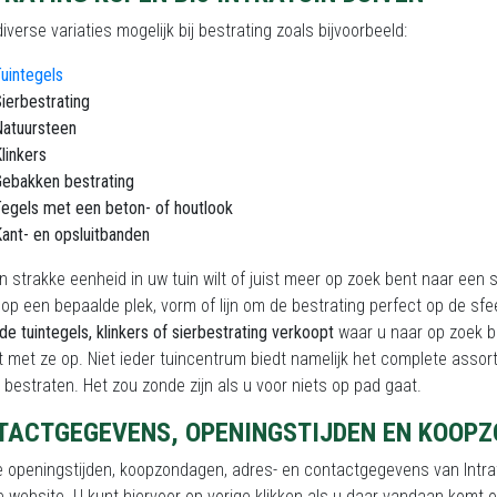
 diverse variaties mogelijk bij bestrating zoals bijvoorbeeld:
uintegels
ierbestrating
atuursteen
linkers
ebakken bestrating
egels met een beton- of houtlook
ant- en opsluitbanden
n strakke eenheid in uw tuin wilt of juist meer op zoek bent naar een s
op een bepaalde plek, vorm of lijn om de bestrating perfect op de sfe
de tuintegels, klinkers of sierbestrating verkoopt
waar u naar op zoek be
 met ze op. Niet ieder tuincentrum biedt namelijk het complete assort
bestraten. Het zou zonde zijn als u voor niets op pad gaat.
TACTGEGEVENS, OPENINGSTIJDEN EN KOOPZ
 openingstijden, koopzondagen, adres- en contactgegevens van Intratu
 website. U kunt hiervoor op vorige klikken als u daar vandaan komt 