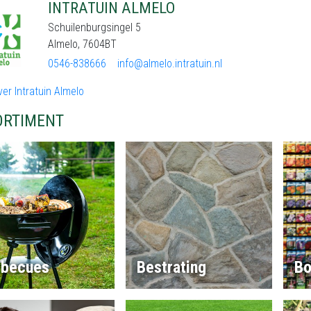
INTRATUIN ALMELO
Schuilenburgsingel 5
Almelo, 7604BT
0546-838666
info@almelo.intratuin.nl
er Intratuin Almelo
ORTIMENT
rbecues
Bestrating
Bo