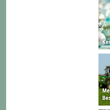
Ke
Me
Bes