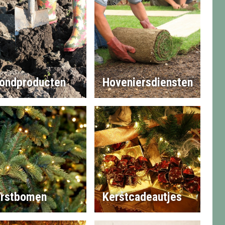
ondproducten
Hoveniersdiensten
rstbomen
Kerstcadeautjes