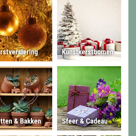
rstversiering
Kunstkerstbomen
tten & Bakken
Sfeer & Cadeau