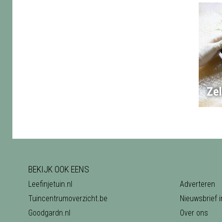
Ze
BEKIJK OOK EENS
Leefinjetuin.nl
Adverteren
Tuincentrumoverzicht.be
Nieuwsbrief i
Goodgardn.nl
Over ons