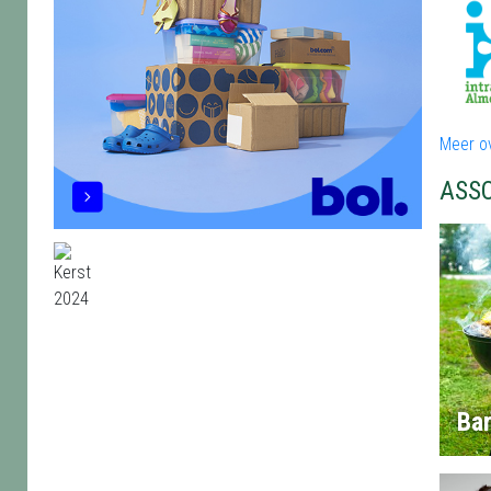
Meer ov
ASS
Ba