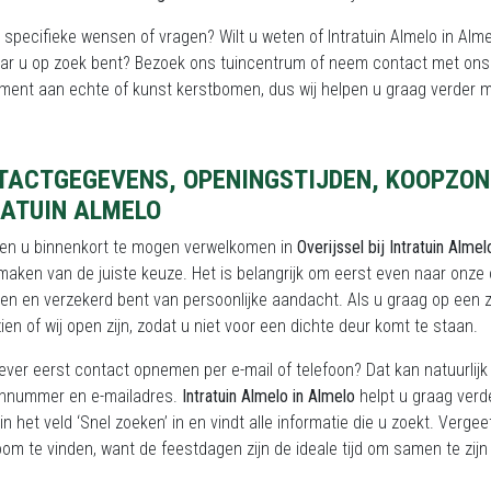
 specifieke wensen of vragen? Wilt u weten of Intratuin Almelo in Al
ar u op zoek bent? Bezoek ons tuincentrum of neem contact met ons o
ment aan echte of kunst kerstbomen, dus wij helpen u graag verder m
TACTGEGEVENS, OPENINGSTIJDEN, KOOPZON
RATUIN ALMELO
pen u binnenkort te mogen verwelkomen in
Overijssel bij Intratuin Almel
 maken van de juiste keuze. Het is belangrijk om eerst even naar onze
en en verzekerd bent van persoonlijke aandacht. Als u graag op een 
ien of wij open zijn, zodat u niet voor een dichte deur komt te staan.
liever eerst contact opnemen per e-mail of telefoon? Dat kan natuurli
onnummer en e-mailadres.
Intratuin Almelo in Almelo
helpt u graag verd
in het veld ‘Snel zoeken’ in en vindt alle informatie die u zoekt. Verg
om te vinden, want de feestdagen zijn de ideale tijd om samen te zijn