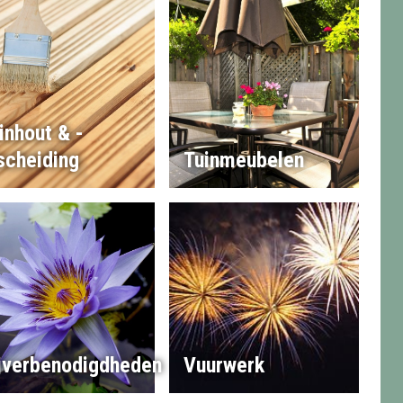
inhout & -
scheiding
Tuinmeubelen
jverbenodigdheden
Vuurwerk