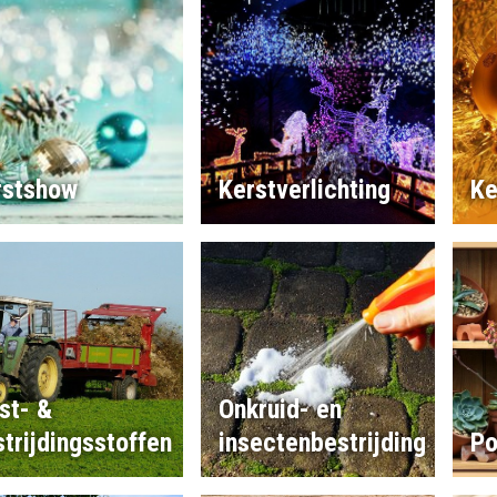
rstshow
Kerstverlichting
Ke
st- &
Onkruid- en
trijdingsstoffen
insectenbestrijding
Po