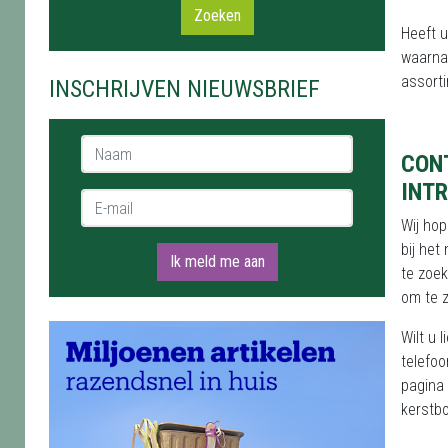
Zoeken
Heeft u
waarna
assorti
INSCHRIJVEN NIEUWSBRIEF
Naam *
CON
INT
E-mail *
Wij ho
bij het
Ik meld me aan
te zoek
om te z
Wilt u 
telefo
pagina 
kerstbo