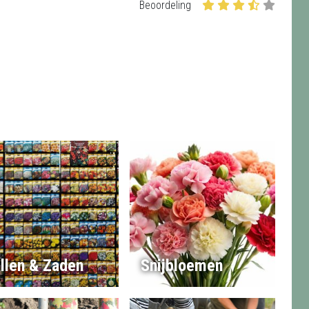
Beoordeling
llen & Zaden
Snijbloemen