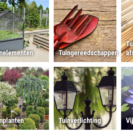
Tu
inelementen
Tuingereedschappen
af
nplanten
Tuinverlichting
Vi