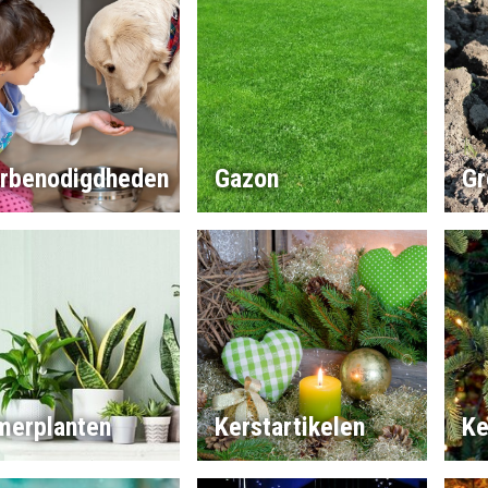
erbenodigdheden
Gazon
Gr
merplanten
Kerstartikelen
Ke