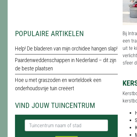
POPULAIRE ARTIKELEN
Bij Int
een tr
Help! De bladeren van mijn orchidee hangen slap!
uit te 
verlich
Paardenweddenschappen in Nederland – dit zijn
sfeer d
de beste plaatsen
Hoe u met graszoden en worteldoek een
KER
onderhoudsvrije tuin creëert
Kerstbo
kerstbo
VIND JOUW TUINCENTRUM
Tuincentrum naam of stad
K
M