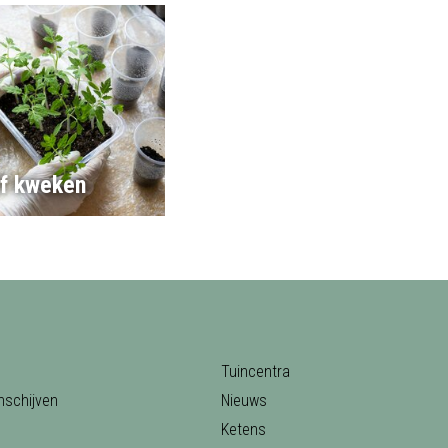
lf kweken
Tuincentra
nschijven
Nieuws
Ketens