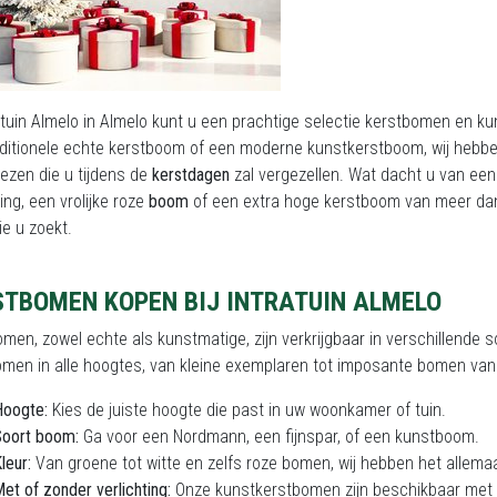
ratuin Almelo in Almelo kunt u een prachtige selectie kerstbomen en 
aditionele echte kerstboom of een moderne kunstkerstboom, wij hebbe
kiezen die u tijdens de
kerstdagen
zal vergezellen. Wat dacht u van e
ting, een vrolijke roze
boom
of een extra hoge kerstboom van meer dan
ie u zoekt.
STBOMEN KOPEN BIJ INTRATUIN ALMELO
men, zowel echte als kunstmatige, zijn verkrijgbaar in verschillende so
men in alle hoogtes, van kleine exemplaren tot imposante bomen van 
Hoogte:
Kies de juiste hoogte die past in uw woonkamer of tuin.
Soort boom:
Ga voor een Nordmann, een fijnspar, of een kunstboom.
leur:
Van groene tot witte en zelfs roze bomen, wij hebben het allemaa
et of zonder verlichting:
Onze kunstkerstbomen zijn beschikbaar met i