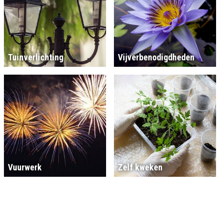
Tuinverlichting
Vijverbenodigdheden
Vuurwerk
Zelf kweken