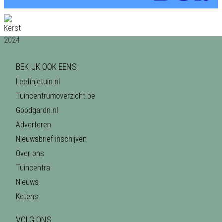
BEKIJK OOK EENS
Leefinjetuin.nl
Tuincentrumoverzicht.be
Goodgardn.nl
Adverteren
Nieuwsbrief inschijven
Over ons
Tuincentra
Nieuws
Ketens
VOLG ONS