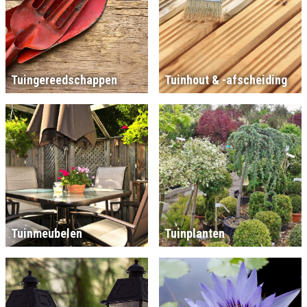
Tuingereedschappen
Tuinhout & -afscheiding
Tuinmeubelen
Tuinplanten