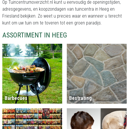
Op Tuincentrumoverzicht.nl kunt u eenvoudig de openingstijden,
adresgegevens, en koopzondagen van tuincentra in Heeg en
Friesland bekijken. Zo weet u precies waar en wanneer u terecht
kunt om uw tuin om te toveren tot een groen paradijs.
ASSORTIMENT IN HEEG
Barbecues
Bestrating