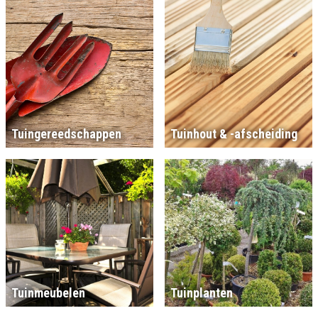
Tuingereedschappen
Tuinhout & -afscheiding
Tuinmeubelen
Tuinplanten