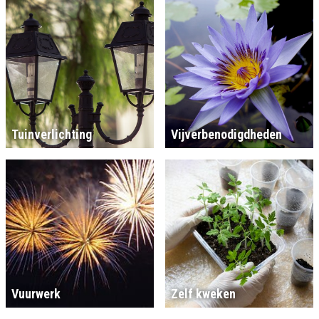
Tuinverlichting
Vijverbenodigdheden
Vuurwerk
Zelf kweken