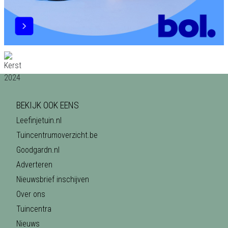
BEKIJK OOK EENS
Leefinjetuin.nl
Tuincentrumoverzicht.be
Goodgardn.nl
Adverteren
Nieuwsbrief inschijven
Over ons
Tuincentra
Nieuws