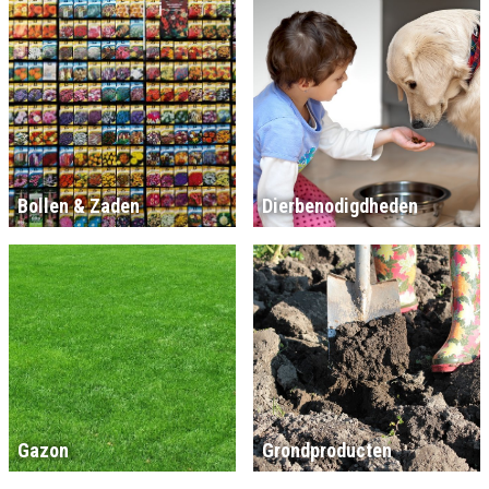
Bollen & Zaden
Dierbenodigdheden
Gazon
Grondproducten