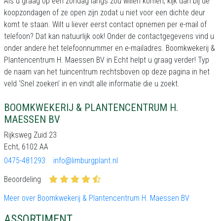
Als u graag op een zondag langs zou willen komen, kijk dan bij de
koopzondagen of ze open zijn zodat u niet voor een dichte deur
komt te staan. Wilt u liever eerst contact opnemen per e-mail of
telefoon? Dat kan natuurlijk ook! Onder de contactgegevens vind u
onder andere het telefoonnummer en e-mailadres. Boomkwekerij &
Plantencentrum H. Maessen BV in Echt helpt u graag verder! Typ
de naam van het tuincentrum rechtsboven op deze pagina in het
veld ‘Snel zoeken’ in en vindt alle informatie die u zoekt.
BOOMKWEKERIJ & PLANTENCENTRUM H.
MAESSEN BV
Rijksweg Zuid 23
Echt, 6102 AA
0475-481293
info@limburgplant.nl
Beoordeling
Meer over Boomkwekerij & Plantencentrum H. Maessen BV
ASSORTIMENT