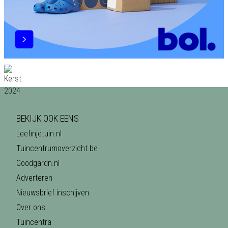
BEKIJK OOK EENS
Leefinjetuin.nl
Tuincentrumoverzicht.be
Goodgardn.nl
Adverteren
Nieuwsbrief inschijven
Over ons
Tuincentra