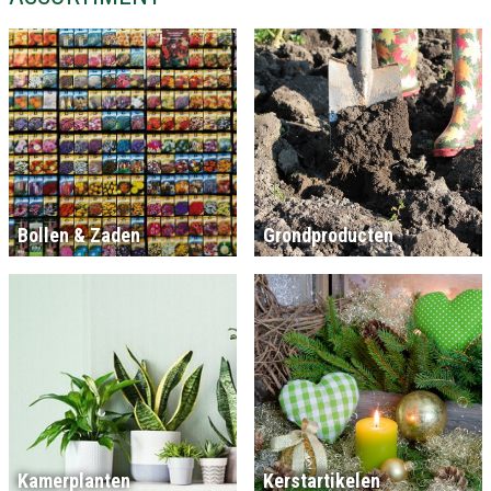
Bollen & Zaden
Grondproducten
Kamerplanten
Kerstartikelen