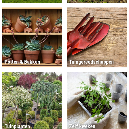
Potten & Bakken
Tuingereedschappen
Tuinplanten
Zelf kweken