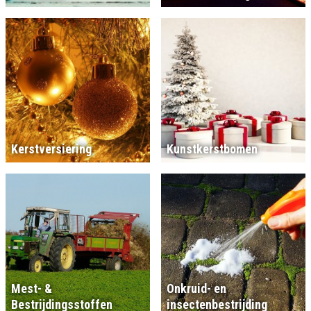
Kerstversiering
Kunstkerstbomen
Mest- &
Onkruid- en
Bestrijdingsstoffen
insectenbestrijding