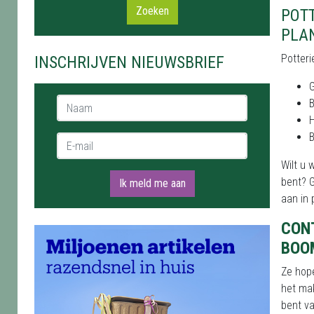
Zoeken
POT
PLA
Potteri
INSCHRIJVEN NIEUWSBRIEF
Naam *
E-mail *
Wilt u
bent? G
Ik meld me aan
aan in
CON
BOO
Ze hop
het mak
bent va