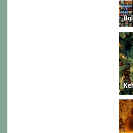
Bo
Ke