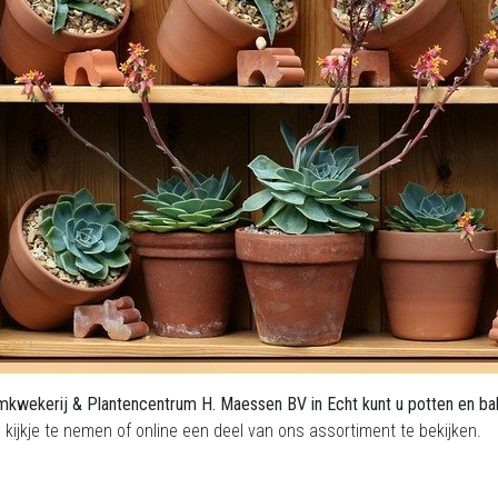
kwekerij & Plantencentrum H. Maessen BV in Echt kunt u potten en b
kijkje te nemen of online een deel van ons assortiment te bekijken.