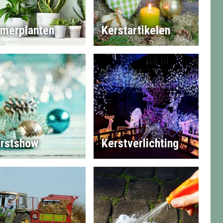
merplanten
Kerstartikelen
rstshow
Kerstverlichting