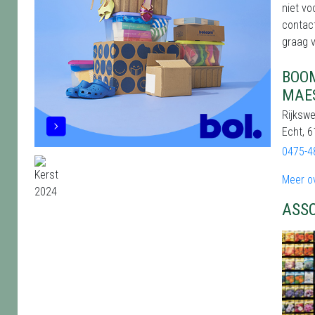
niet vo
contac
graag v
BOOM
MAE
Rijkswe
Echt, 
0475-4
Meer o
ASS