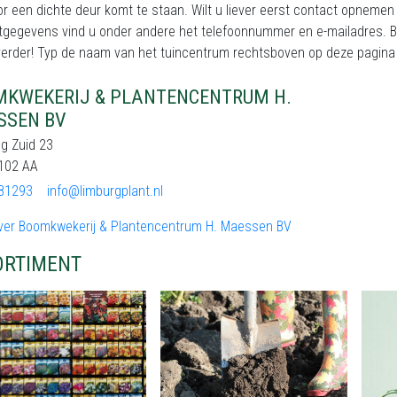
or een dichte deur komt te staan. Wilt u liever eerst contact opnemen 
tgegevens vind u onder andere het telefoonnummer en e-mailadres. B
erder! Typ de naam van het tuincentrum rechtsboven op deze pagina in h
KWEKERIJ & PLANTENCENTRUM H.
SSEN BV
g Zuid 23
6102 AA
81293
info@limburgplant.nl
ver Boomkwekerij & Plantencentrum H. Maessen BV
ORTIMENT