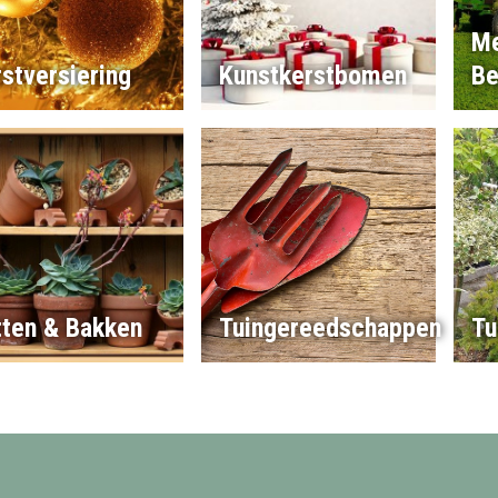
Me
stversiering
Kunstkerstbomen
Be
tten & Bakken
Tuingereedschappen
Tu