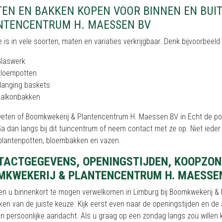
TEN EN BAKKEN KOPEN VOOR BINNEN EN BUI
NTENCENTRUM H. MAESSEN BV
e is in vele soorten, maten en variaties verkrijgbaar. Denk bijvoorbeel
Glaswerk
Bloempotten
Hanging baskets
Balkonbakken
 weten of Boomkwekerij & Plantencentrum H. Maessen BV in Echt de po
a dan langs bij dit tuincentrum of neem contact met ze op. Niet iede
 plantenpotten, bloembakken en vazen.
TACTGEGEVENS, OPENINGSTIJDEN, KOOPZON
MKWEKERIJ & PLANTENCENTRUM H. MAESSE
en u binnenkort te mogen verwelkomen in Limburg bij Boomkwekerij & 
en van de juiste keuze. Kijk eerst even naar de openingstijden en d
n persoonlijke aandacht. Als u graag op een zondag langs zou willen 