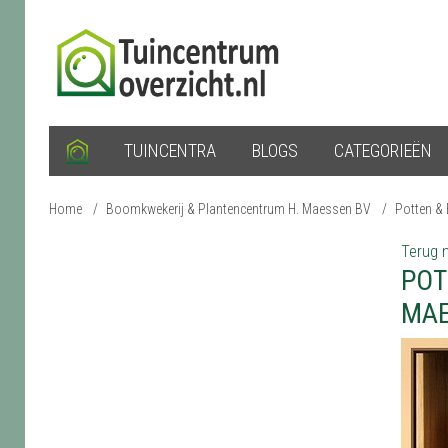
TUINCENTRA
BLOGS
CATEGORIEËN
Home
/
Boomkwekerij & Plantencentrum H. Maessen BV
/
Potten &
Terug n
POT
MAE