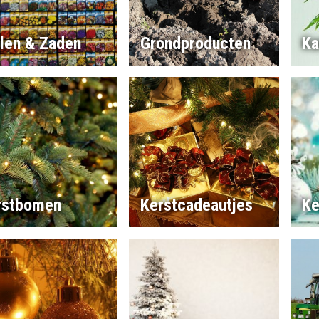
llen & Zaden
Grondproducten
Ka
rstbomen
Kerstcadeautjes
Ke