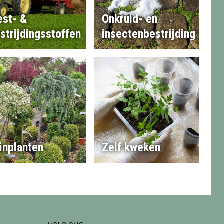
st- &
Onkruid- en
strijdingsstoffen
insectenbestrijding
inplanten
Zelf kweken