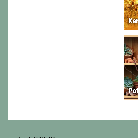
Ker
Po