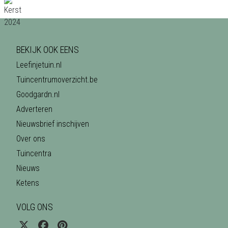
BEKIJK OOK EENS
Leefinjetuin.nl
Tuincentrumoverzicht.be
Goodgardn.nl
Adverteren
Nieuwsbrief inschijven
Over ons
Tuincentra
Nieuws
Ketens
VOLG ONS