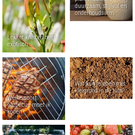
duurzaam, stijlvol en
onderhoudsarm
Lekker knal en heel
exotisch
Wat kun je doen met
kleigrond in de tuin?
Welke soort
barbecue moet ik
kopen?