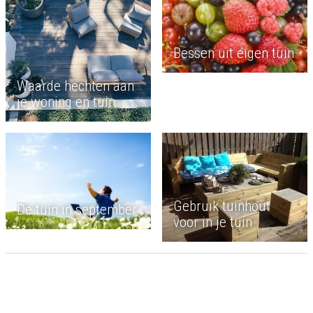
Bessen uit eigen tuin
Waarde hechten aan
je woning en tuin
Gebruik tuinhout
De tuin in september
voor in je tuin