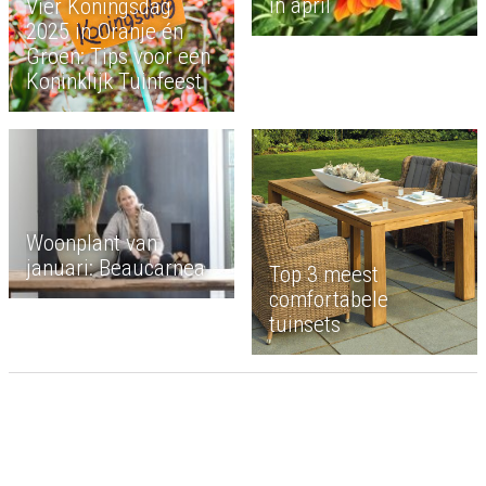
in april
Vier Koningsdag
2025 in Oranje én
Groen: Tips voor een
Koninklijk Tuinfeest
Woonplant van
januari: Beaucarnea
Top 3 meest
comfortabele
tuinsets