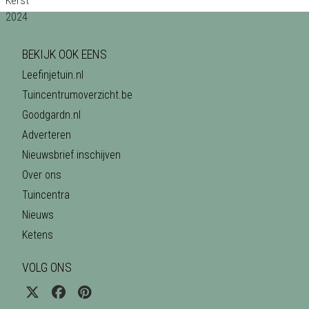
BEKIJK OOK EENS
Leefinjetuin.nl
Tuincentrumoverzicht.be
Goodgardn.nl
Adverteren
Nieuwsbrief inschijven
Over ons
Tuincentra
Nieuws
Ketens
VOLG ONS