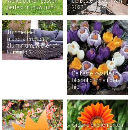
Welke bomen passen
De beste parasol van
perfect in jouw tuin?
2023
Tuinmeubel
materialen: hout,
aluminium, wicker of
kunststof?
De beste kwaliteit
bloembollen vindt u
hier!
Groene evenementen