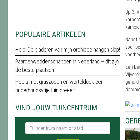
Op 3, 4
karpers
kampio
POPULAIRE ARTIKELEN
Naast d
voor bo
Help! De bladeren van mijn orchidee hangen slap!
voorbe
Paardenweddenschappen in Nederland – dit zijn
Een bea
de beste plaatsen
Vijverd
Hoe u met graszoden en worteldoek een
gehuld.
daarme
onderhoudsvrije tuin creëert
VIND JOUW TUINCENTRUM
GER
Tuincentrum naam of stad