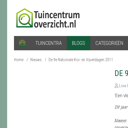
TUINCENTRA
BLOGS
CATEGORIEËN
Home
/
Nieuws
/
De 9e Nationale Koi- en Vijverdagen 2011
DE 
Lisa
'Een vl
Dit jaa
Alweer 
onverge