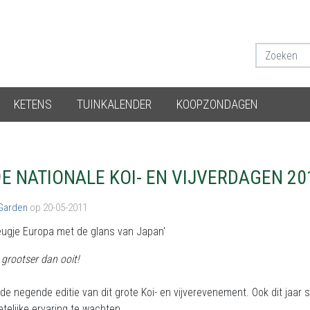
KETENS
TUINKALENDER
KOOPZONDAGEN
9E NATIONALE KOI- EN VIJVERDAGEN 20
 Garden
op 20-05-2011
eugje Europa met de glans van Japan'
r grootser dan ooit!
de negende editie van dit grote Koi- en vijverevenement. Ook dit jaar 
telijke ervaring te wachten.