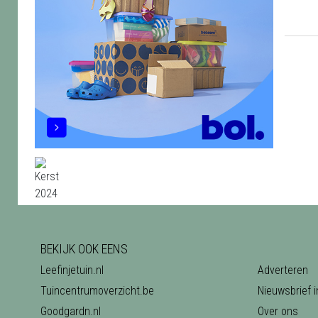
BEKIJK OOK EENS
Leefinjetuin.nl
Adverteren
Tuincentrumoverzicht.be
Nieuwsbrief i
Goodgardn.nl
Over ons