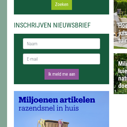
Zoeken
INSCHRIJVEN NIEUWSBRIEF
Hoe
jui
tui
Naam *
E-mail *
Mil
lui
Ik meld me aan
nat
doe