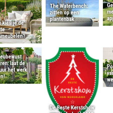
Ge
The Waterbench:
me
zitten op een
ap
plantenbak
 kies je de
ste
nmeubelen?
ieubewust
eren: laat de
Po
uur het werk
va
n!
we
De Beste Kerstshow