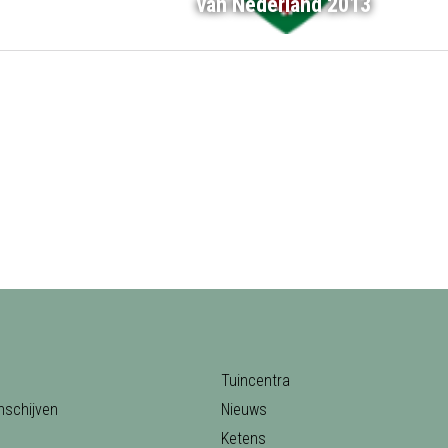
van Nederland 2013
Tuincentra
nschijven
Nieuws
Ketens