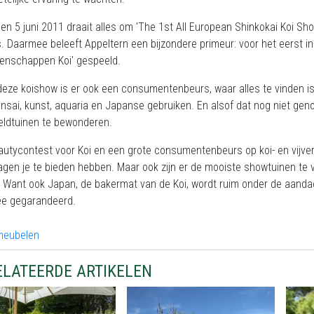
 en 5 juni 2011 draait alles om 'The 1st All European Shinkokai Koi S
. Daarmee beleeft Appeltern een bijzondere primeur: voor het eerst i
enschappen Koi' gespeeld.
eze koishow is er ook een consumentenbeurs, waar alles te vinden is 
nsai, kunst, aquaria en Japanse gebruiken. En alsof dat nog niet geno
eldtuinen te bewonderen.
utycontest voor Koi en een grote consumentenbeurs op koi- en vijverg
agen je te bieden hebben. Maar ook zijn er de mooiste showtuinen te 
 Want ook Japan, de bakermat van de Koi, wordt ruim onder de aanda
e gegarandeerd.
ELATEERDE ARTIKELEN