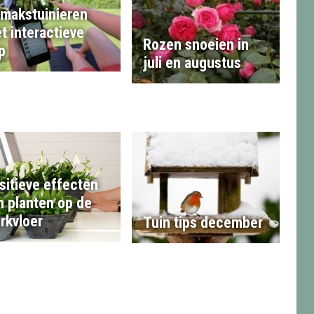
makstuinieren
t interactieve
Rozen snoeien in
p
juli en augustus
sitieve effecten
n planten op de
rkvloer
Tuin tips december