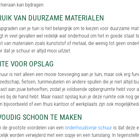
hieraan kan bijdragen.
RUIK VAN DUURZAME MATERIALEN
 upgraden van je tuin is het belangrijk om te kiezen voor duurzame mat
gt in veel gevallen wel redelijk wat onderhoud om het in goede staat
 van materialen zoals kunststof of metaal, die weinig tot geen onderho
r dat je schuur er altijd mooi uitziet.
MTE VOOR OPSLAG
uur is niet alleen een mooie toevoeging aan je tuin, maar ook erg fun
eedschap, fietsen, tuinmeubelen en andere spullen die je niet altijd b
st aan jouw behoeften, zodat je voldoende opbergruimte hebt voor al je
alles bij de hand hebt. Maar naast opslag kun je deze ruimte ook nog 
n bijvoorbeeld of een thuis kantoor of werkplaats zijn ook mogelijkhe
VOUDIG SCHOON TE MAKEN
n de grootste voordelen van een
onderhoudsvrije schuur
is dat deze 
lijk worden verwijderd met een sopje en een tuinslang. In tegenstellin