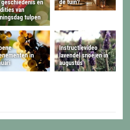
de tuin?
 geschiedenis en
adities van
ningsdag tulpen
Instructievideo
oene
lavendel snoeien in
enementen in
augustus
nuari