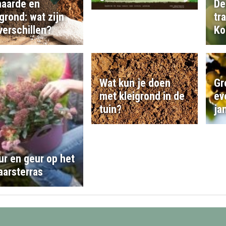
naarde en
De
grond: wat zijn
tr
verschillen?
Ko
Wat kun je doen
Gr
met kleigrond in de
ev
tuin?
ja
ur en geur op het
aarsterras