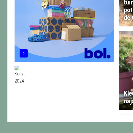
tui
pot
de 
Kle
naj