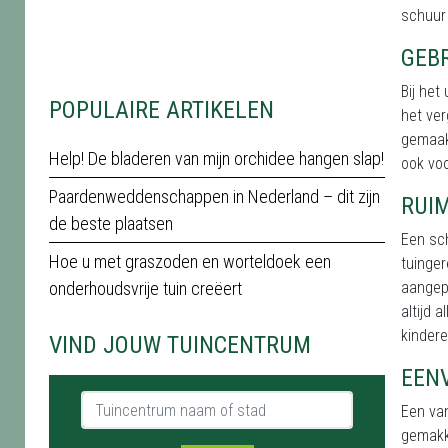
schuur 
GEB
Bij het
POPULAIRE ARTIKELEN
het ver
gemaakt
Help! De bladeren van mijn orchidee hangen slap!
ook voo
Paardenweddenschappen in Nederland – dit zijn
RUI
de beste plaatsen
Een sch
Hoe u met graszoden en worteldoek een
tuinger
onderhoudsvrije tuin creëert
aangepa
altijd 
kindere
VIND JOUW TUINCENTRUM
EEN
Tuincentrum naam of stad
Een va
gemakke