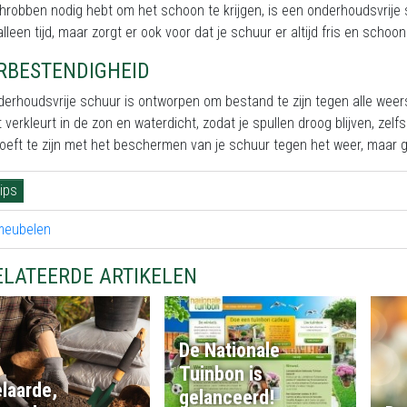
hrobben nodig hebt om het schoon te krijgen, is een onderhoudsvrije
 alleen tijd, maar zorgt er ook voor dat je schuur er altijd fris en schoon 
RBESTENDIGHEID
derhoudsvrije schuur is ontworpen om bestand te zijn tegen alle wee
t verkleurt in de zon en waterdicht, zodat je spullen droog blijven, zel
oeft te zijn met het beschermen van je schuur tegen het weer, maar g
ips
ELATEERDE ARTIKELEN
De Nationale
Tuinbon is
laarde,
gelanceerd!