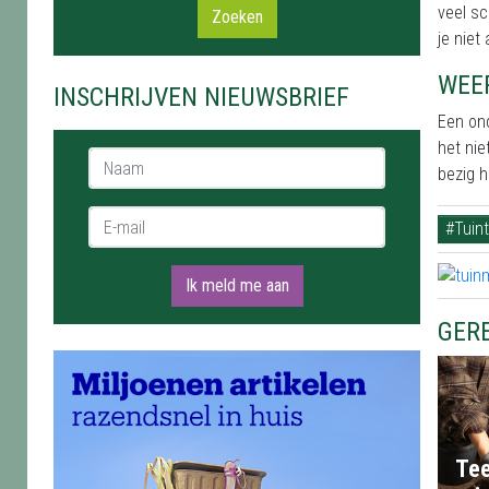
veel sc
Zoeken
je niet
WEE
INSCHRIJVEN NIEUWSBRIEF
Een on
het nie
Naam *
bezig h
E-mail *
#Tuint
Ik meld me aan
GER
Tee