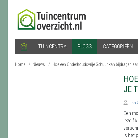
TUINCENTRA
BLOGS
CATEGORIEËN
Home
/
Nieuws
/
Hoe een Onderhoudsvrije Schuur kan bijdragen aan
HOE
JE 
Lisa
Een moo
jezelf 
verschi
is het 