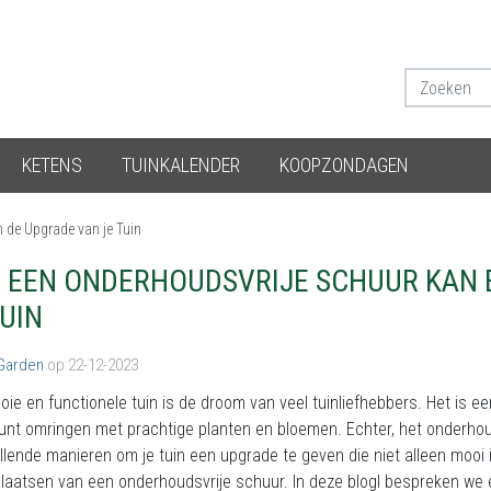
KETENS
TUINKALENDER
KOOPZONDAGEN
 de Upgrade van je Tuin
 EEN ONDERHOUDSVRIJE SCHUUR KAN 
TUIN
 Garden
op 22-12-2023
ie en functionele tuin is de droom van veel tuinliefhebbers. Het is e
kunt omringen met prachtige planten en bloemen. Echter, het onderhoud
llende manieren om je tuin een upgrade te geven die niet alleen mooi
plaatsen van een onderhoudsvrije schuur. In deze blogl bespreken we 