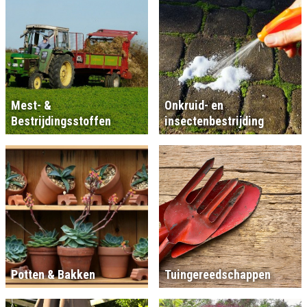
Mest- &
Onkruid- en
Bestrijdingsstoffen
insectenbestrijding
Potten & Bakken
Tuingereedschappen