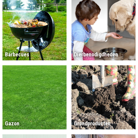
Barbecues
Dierbenodigdheden
Gazon
Grondproducten