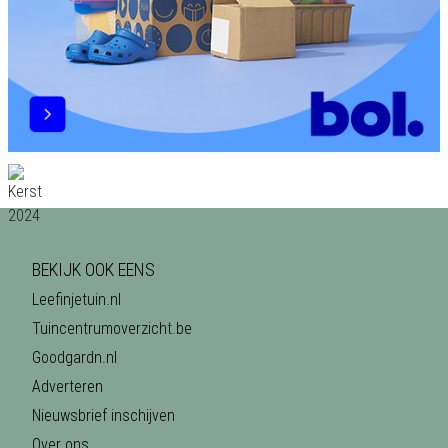
BEKIJK OOK EENS
Leefinjetuin.nl
Tuincentrumoverzicht.be
Goodgardn.nl
Adverteren
Nieuwsbrief inschijven
Over ons