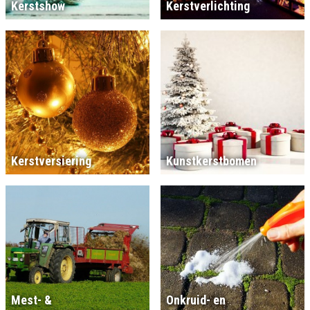
Kerstshow
Kerstverlichting
Kerstversiering
Kunstkerstbomen
Mest- &
Onkruid- en