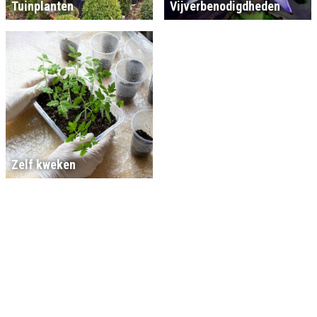
Tuinplanten
Vijverbenodigdheden
Zelf kweken