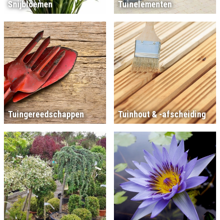
Snijbloemen
Tuinelementen
Tuingereedschappen
Tuinhout & -afscheiding