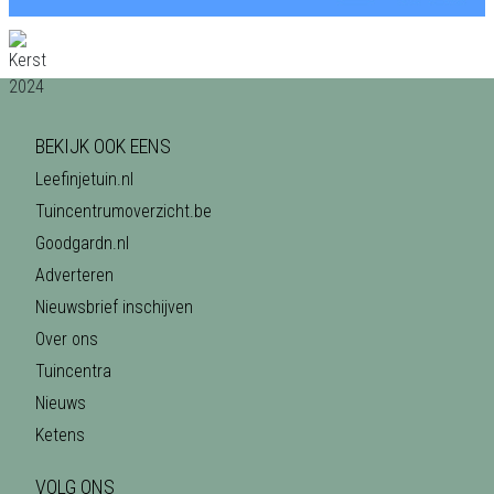
BEKIJK OOK EENS
Leefinjetuin.nl
Tuincentrumoverzicht.be
Goodgardn.nl
Adverteren
Nieuwsbrief inschijven
Over ons
Tuincentra
Nieuws
Ketens
VOLG ONS