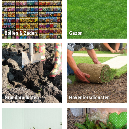
Bollen & Zaden
Gazon
Grondproducten
Hoveniersdiensten