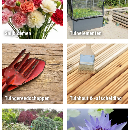
Snijbloemen
Tuinelementen
Tuingereedschappen
Tuinhout & -afscheiding