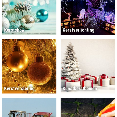
Kerstshow
Kerstverlichting
Kerstversiering
Kunstkerstbomen