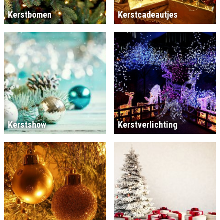
Kerstbomen
Kerstcadeautjes
Kerstshow
Kerstverlichting